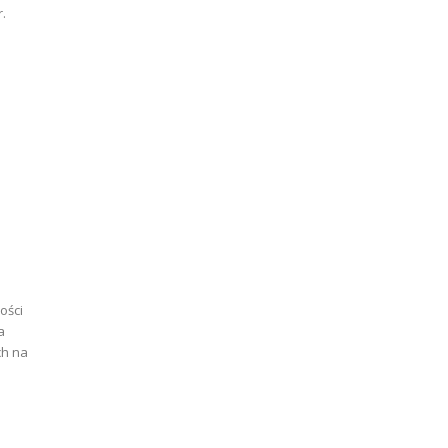
ości
a
ch na