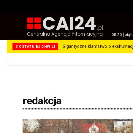
CAI24
.pl
Centralna Agencja Informacyjna
05:30 | piąt
Gigantyczne kłamstwo o ekshumacja
Polak ofiarą brytyjskiego rasizmu
Z OSTATNIEJ CHWILI
Więcej
redakcja