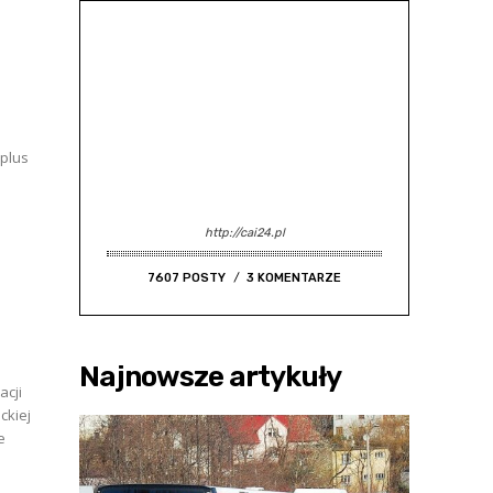
 plus
http://cai24.pl
7607 POSTY
3 KOMENTARZE
Najnowsze artykuły
acji
ckiej
e