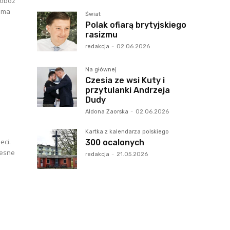
 obóz
iema
Świat
Polak ofiarą brytyjskiego
rasizmu
redakcja
-
02.06.2026
Na głównej
Czesia ze wsi Kuty i
przytulanki Andrzeja
Dudy
Aldona Zaorska
-
02.06.2026
Kartka z kalendarza polskiego
eci.
300 ocalonych
lesne
redakcja
-
21.05.2026