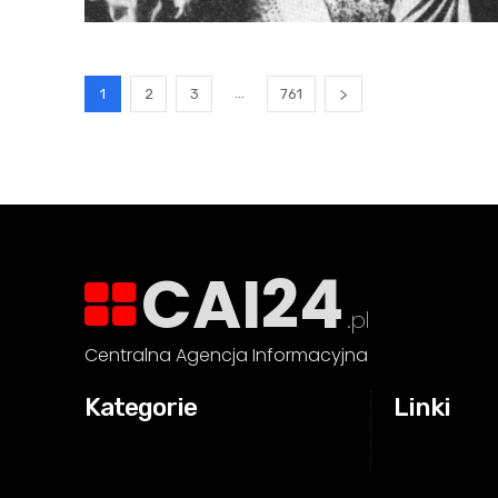
...
1
2
3
761
CAI24
.pl
Centralna Agencja Informacyjna
Kategorie
Linki