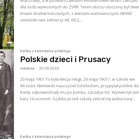
Warszawy, a w podwarszawskim Rembertowie NKWD założyło
dla osób wywożonych do ZSRR. Teren obozu otoczony był dw
liniami drutów kolczastych, z wieżami wartowniczymi. NKWD
umieściło tam żołnierzy AK, NSZ,...
Kartka z kalendarza polskiego
Polskie dzieci i Prusacy
redakcja
-
20.05.2026
20 maja 1901 To była lekcja religii, 20 maja 1901 r. w szkole we
Wrześni. Niemiecki nauczyciel Schölzchen, przypytał polskie dzi
Kiedy odpowiedziały mu po polsku, zaczął je bić. Wymierzył cie
kary 14 uczniom. Szybko przed szkołą zebrał się wzburzony...
Kartka z kalendarza polskiego