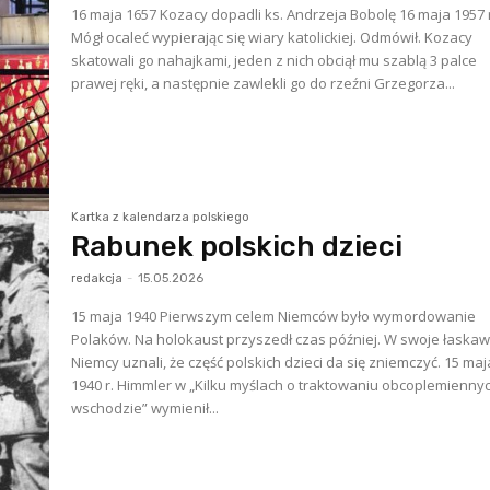
16 maja 1657 Kozacy dopadli ks. Andrzeja Bobolę 16 maja 1957 r.
Mógł ocaleć wypierając się wiary katolickiej. Odmówił. Kozacy
skatowali go nahajkami, jeden z nich obciął mu szablą 3 palce
prawej ręki, a następnie zawlekli go do rzeźni Grzegorza...
Kartka z kalendarza polskiego
Rabunek polskich dzieci
redakcja
-
15.05.2026
15 maja 1940 Pierwszym celem Niemców było wymordowanie
Polaków. Na holokaust przyszedł czas później. W swoje łaskaw
Niemcy uznali, że część polskich dzieci da się zniemczyć. 15 maj
1940 r. Himmler w „Kilku myślach o traktowaniu obcoplemienny
wschodzie” wymienił...