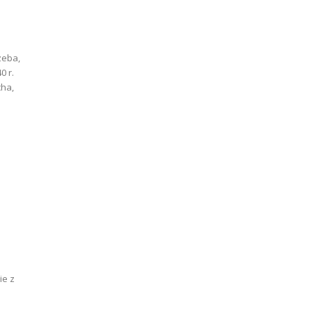
0 r.
cha,
ie z