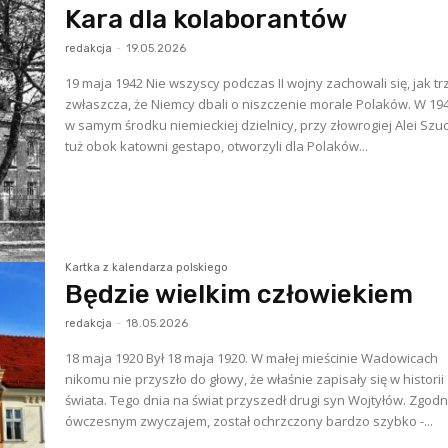
Kara dla kolaborantów
redakcja
-
19.05.2026
19 maja 1942 Nie wszyscy podczas II wojny zachowali się, jak trzeba,
zwłaszcza, że Niemcy dbali o niszczenie morale Polaków. W 194
w samym środku niemieckiej dzielnicy, przy złowrogiej Alei Szu
tuż obok katowni gestapo, otworzyli dla Polaków...
Kartka z kalendarza polskiego
Będzie wielkim człowiekiem
redakcja
-
18.05.2026
18 maja 1920 Był 18 maja 1920. W małej mieścinie Wadowicach
nikomu nie przyszło do głowy, że właśnie zapisały się w historii
świata. Tego dnia na świat przyszedł drugi syn Wojtyłów. Zgodn
ówczesnym zwyczajem, został ochrzczony bardzo szybko -...