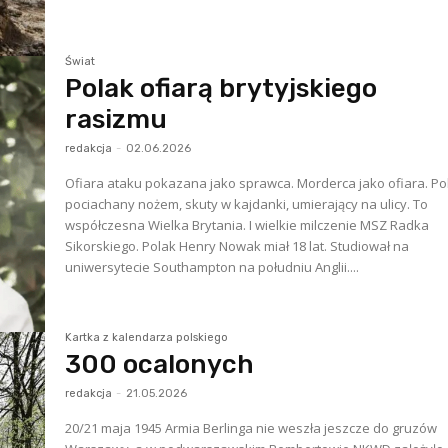
Świat
Polak ofiarą brytyjskiego
rasizmu
redakcja
-
02.06.2026
Ofiara ataku pokazana jako sprawca. Morderca jako ofiara. Po
pociachany nożem, skuty w kajdanki, umierający na ulicy. To
współczesna Wielka Brytania. I wielkie milczenie MSZ Radka
Sikorskiego. Polak Henry Nowak miał 18 lat. Studiował na
uniwersytecie Southampton na południu Anglii....
Kartka z kalendarza polskiego
300 ocalonych
redakcja
-
21.05.2026
20/21 maja 1945 Armia Berlinga nie weszła jeszcze do gruzów