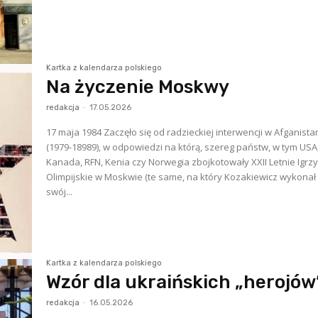
Kartka z kalendarza polskiego
Na życzenie Moskwy
redakcja
-
17.05.2026
17 maja 1984 Zaczęło się od radzieckiej interwencji w Afganistanie
(1979-18989), w odpowiedzi na którą, szereg państw, w tym USA
Kanada, RFN, Kenia czy Norwegia zbojkotowały XXII Letnie Igrz
Olimpijskie w Moskwie (te same, na który Kozakiewicz wykonał
swój...
Kartka z kalendarza polskiego
Wzór dla ukraińskich „herojów
redakcja
-
16.05.2026