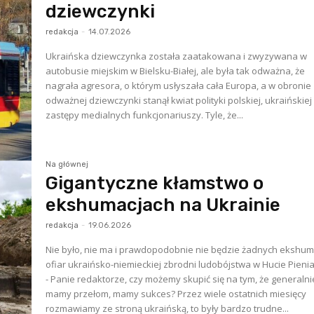
dziewczynki
redakcja
-
14.07.2026
Ukraińska dziewczynka została zaatakowana i zwyzywana w
autobusie miejskim w Bielsku-Białej, ale była tak odważna, że
nagrała agresora, o którym usłyszała cała Europa, a w obronie
odważnej dziewczynki stanął kwiat polityki polskiej, ukraińskiej
zastępy medialnych funkcjonariuszy. Tyle, że...
Na głównej
Gigantyczne kłamstwo o
ekshumacjach na Ukrainie
redakcja
-
19.06.2026
Nie było, nie ma i prawdopodobnie nie będzie żadnych ekshum
ofiar ukraińsko-niemieckiej zbrodni ludobójstwa w Hucie Pienia
- Panie redaktorze, czy możemy skupić się na tym, że generalni
mamy przełom, mamy sukces? Przez wiele ostatnich miesięcy
rozmawiamy ze stroną ukraińską, to były bardzo trudne...