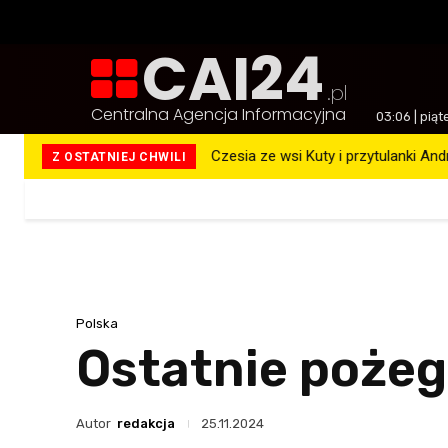
CAI24
.pl
Centralna Agencja Informacyjna
03:06 | piąt
Czesia ze wsi Kuty i przytulanki An
Z OSTATNIEJ CHWILI
Więcej
Polska
Ostatnie poże
Autor
redakcja
25.11.2024