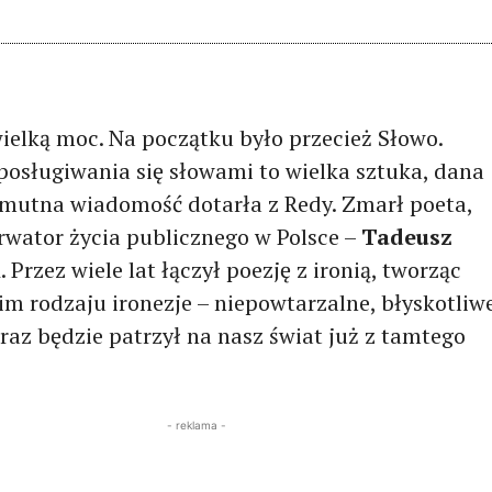
ielką moc. Na początku było przecież Słowo.
posługiwania się słowami to wielka sztuka, dana
Smutna wiadomość dotarła z Redy. Zmarł poeta,
erwator życia publicznego w Polsce –
Tadeusz
i
. Przez wiele lat łączył poezję z ironią, tworząc
im rodzaju ironezje – niepowtarzalne, błyskotliw
raz będzie patrzył na nasz świat już z tamtego
- reklama -