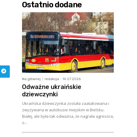
Ostatnio dodane
Na głównej
redakcja
-
14.07.2026
Odważne ukraińskie
dziewczynki
Ukraińska dziewczynka została zaatakowana i
zwyzywana w autobusie miejskim w Bielsku-
Białej, ale była tak odważna, że nagrała agresora,
o...