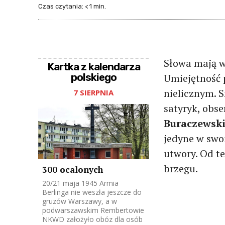
Czas czytania:
< 1
min.
Słowa mają w
Kartka z kalendarza
polskiego
Umiejętność 
nielicznym. 
7 SIERPNIA
satyryk, obs
Buraczewsk
jedyne w swo
utwory. Od te
brzegu.
300 ocalonych
20/21 maja 1945 Armia
Berlinga nie weszła jeszcze do
gruzów Warszawy, a w
podwarszawskim Rembertowie
NKWD założyło obóz dla osób