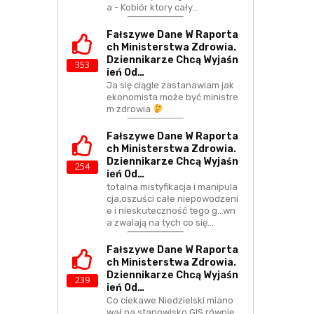
a - Kobiór ktory cały…
Fałszywe Dane W Raporta
Ch Ministerstwa Zdrowia.
Dziennikarze Chcą Wyjaśn
353
Ień Od…
Ja się ciągle zastanawiam jak
ekonomista może być ministre
m zdrowia
Fałszywe Dane W Raporta
Ch Ministerstwa Zdrowia.
Dziennikarze Chcą Wyjaśn
254
Ień Od…
totalna mistyfikacja i manipula
cja,oszuści całe niepowodzeni
e i nieskuteczność tego g...wn
a zwalają na tych co się…
Fałszywe Dane W Raporta
Ch Ministerstwa Zdrowia.
Dziennikarze Chcą Wyjaśn
239
Ień Od…
Co ciekawe Niedzielski miano
wał na stanowisko GIS równie