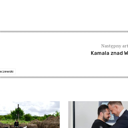
Następny ar
Kamala znad W
aczewski