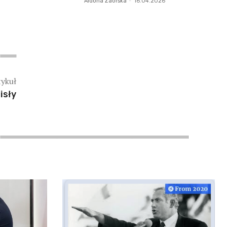
Aldona Zaorska
-
16.04.2026
tykuł
isły