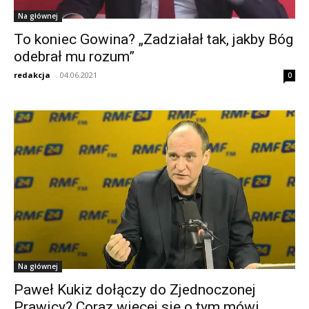
Na głównej
To koniec Gowina? „Zadziałał tak, jakby Bóg
odebrał mu rozum”
redakcja
-
04.06.2021
0
Na głównej
Paweł Kukiz dołączy do Zjednoczonej
Prawicy? Coraz więcej się o tym mówi