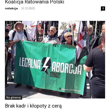
Koalicja Ratowania Polski
redakcja
-
31.12.2025
0
Na głównej
Brak kadr i kłopoty z cerą