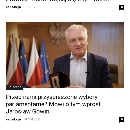
redakcja
-
17.05.2021
0
Polecane
Przed nami przyspieszone wybory
parlamentarne? Mówi o tym wprost
Jarosław Gowin
redakcja
-
07.04.2021
0