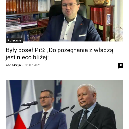
Polecane
Były poseł PiS: „Do pożegnania z władzą
jest nieco bliżej”
redakcja
-
01.07.2021
0