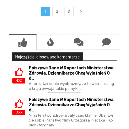
1
2
3
Najczęściej głosowane komentarze
Fałszywe Dane W Raportach Ministerstwa
Zdrowia. Dziennikarze Chcą Wyjaśnień O
D…
452
A teraz tak sobie wyobrazmy, ze to w skali caleg
o kraju bywaja takie pomylki ...
Fałszywe Dane W Raportach Ministerstwa
Zdrowia. Dziennikarze Chcą Wyjaśnień O
D…
355
Ministerstwo Zdrowia caly czas kłamie. Obejrzyj
cie sobie Państwo filmy Grzegorza Płaczka - Ko
biór ktory cały…