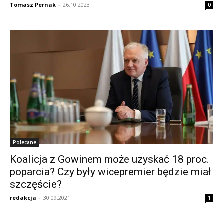
Tomasz Pernak
-
26.10.2023
0
Polecane
Koalicja z Gowinem może uzyskać 18 proc.
poparcia? Czy były wicepremier będzie miał
szczęście?
redakcja
-
30.09.2021
1