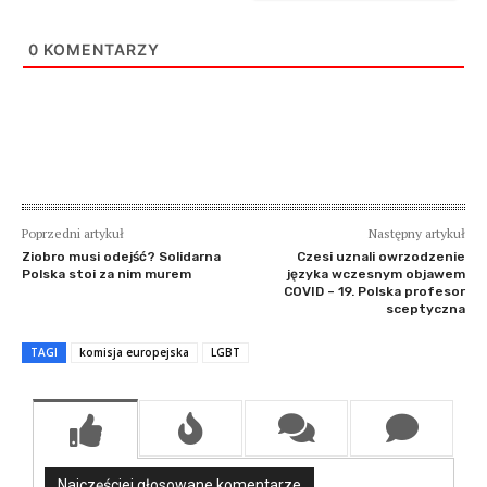
0
KOMENTARZY
Poprzedni artykuł
Następny artykuł
Ziobro musi odejść? Solidarna
Czesi uznali owrzodzenie
Polska stoi za nim murem
języka wczesnym objawem
COVID – 19. Polska profesor
sceptyczna
TAGI
komisja europejska
LGBT
Najczęściej głosowane komentarze