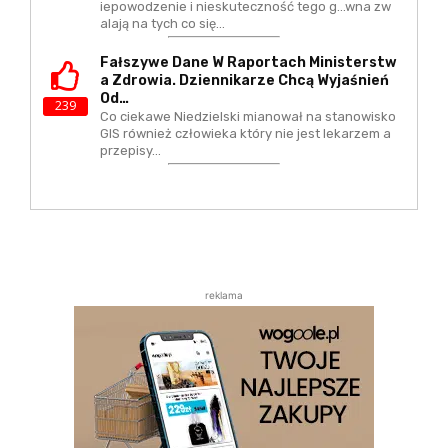
iepowodzenie i nieskuteczność tego g...wna zw
alają na tych co się…
Fałszywe Dane W Raportach Ministerstw
A Zdrowia. Dziennikarze Chcą Wyjaśnień
Od…
239
Co ciekawe Niedzielski mianował na stanowisko
GIS również człowieka który nie jest lekarzem a
przepisy…
reklama