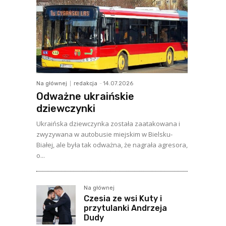
Na głównej
redakcja
-
14.07.2026
Odważne ukraińskie
dziewczynki
Ukraińska dziewczynka została zaatakowana i
zwyzywana w autobusie miejskim w Bielsku-
Białej, ale była tak odważna, że nagrała agresora,
o...
Na głównej
Czesia ze wsi Kuty i
przytulanki Andrzeja
Dudy