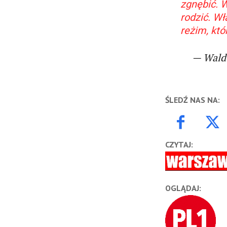
zgnębić. W
rodzić. W
reżim, któ
— Wald
ŚLEDŹ NAS NA:
CZYTAJ:
OGLĄDAJ: