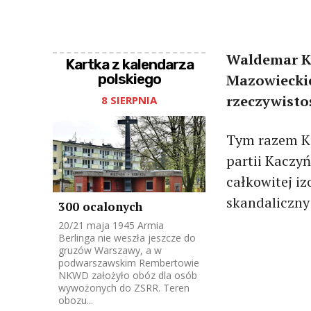
Waldemar Ku
Kartka z kalendarza
polskiego
Mazowieckie
rzeczywisto
8 SIERPNIA
Tym razem Ku
partii Kaczy
całkowitej iz
skandaliczny
300 ocalonych
20/21 maja 1945 Armia
Berlinga nie weszła jeszcze do
gruzów Warszawy, a w
podwarszawskim Rembertowie
NKWD założyło obóz dla osób
wywożonych do ZSRR. Teren
obozu...