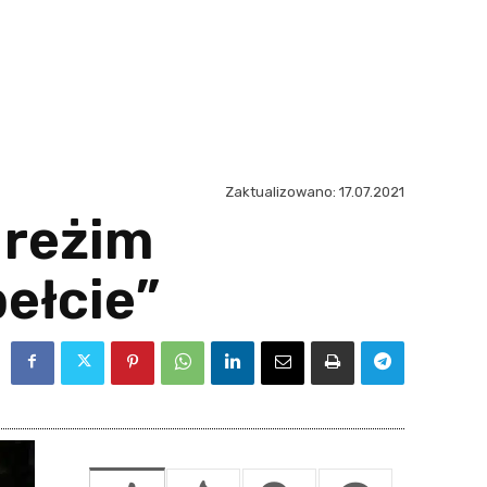
Zaktualizowano:
17.07.2021
 reżim
bełcie”