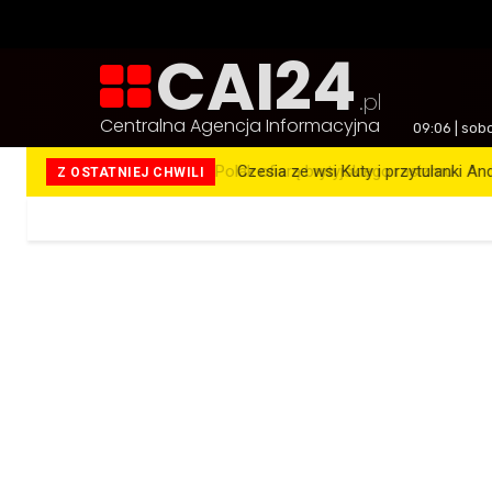
CAI24
.pl
Centralna Agencja Informacyjna
09:06 | sob
Czesia ze wsi Kuty i przytulanki An
Z OSTATNIEJ CHWILI
Więcej