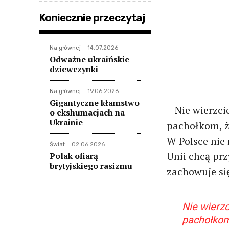
Koniecznie przeczytaj
Na głównej
14.07.2026
Odważne ukraińskie
dziewczynki
Na głównej
19.06.2026
Gigantyczne kłamstwo
– Nie wierzci
o ekshumacjach na
Ukrainie
pachołkom, że
W Polsce nie 
Świat
02.06.2026
Unii chcą pr
Polak ofiarą
brytyjskiego rasizmu
zachowuje się
Nie wierzc
pachołkom,