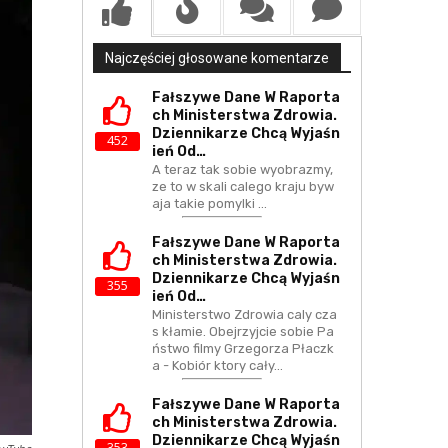
Najczęściej głosowane komentarze
Fałszywe Dane W Raporta
Ch Ministerstwa Zdrowia.
Dziennikarze Chcą Wyjaśn
452
Ień Od…
A teraz tak sobie wyobrazmy,
ze to w skali calego kraju byw
aja takie pomylki ...
Fałszywe Dane W Raporta
Ch Ministerstwa Zdrowia.
Dziennikarze Chcą Wyjaśn
355
Ień Od…
Ministerstwo Zdrowia caly cza
s kłamie. Obejrzyjcie sobie Pa
ństwo filmy Grzegorza Płaczk
a - Kobiór ktory cały…
Fałszywe Dane W Raporta
Ch Ministerstwa Zdrowia.
Dziennikarze Chcą Wyjaśn
353