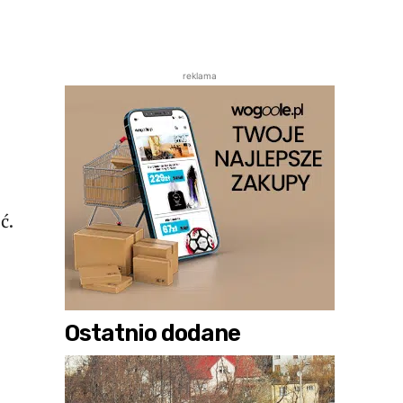
reklama
ć.
e
Ostatnio dodane