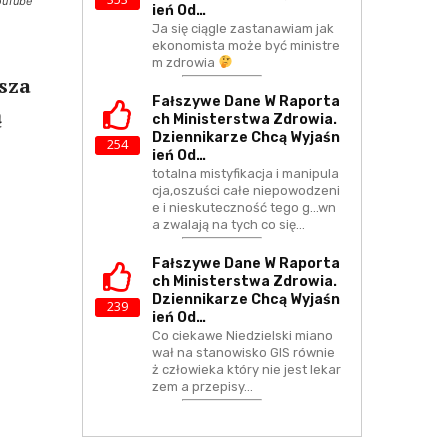
ouTube
Ień Od…
Ja się ciągle zastanawiam jak
ekonomista może być ministre
m zdrowia
sza
Fałszywe Dane W Raporta
ą
Ch Ministerstwa Zdrowia.
Dziennikarze Chcą Wyjaśn
254
Ień Od…
totalna mistyfikacja i manipula
cja,oszuści całe niepowodzeni
e i nieskuteczność tego g...wn
a zwalają na tych co się…
Fałszywe Dane W Raporta
Ch Ministerstwa Zdrowia.
Dziennikarze Chcą Wyjaśn
239
Ień Od…
Co ciekawe Niedzielski miano
wał na stanowisko GIS równie
ż człowieka który nie jest lekar
zem a przepisy…