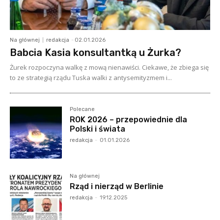
Na głównej
redakcja
-
02.01.2026
Babcia Kasia konsultantką u Żurka?
Żurek rozpoczyna walkę z mową nienawiści. Ciekawe, że zbiega się
to ze strategią rządu Tuska walki z antysemityzmem i...
Polecane
ROK 2026 – przepowiednie dla
Polski i świata
redakcja
-
01.01.2026
Na głównej
Rząd i nierząd w Berlinie
redakcja
-
19.12.2025