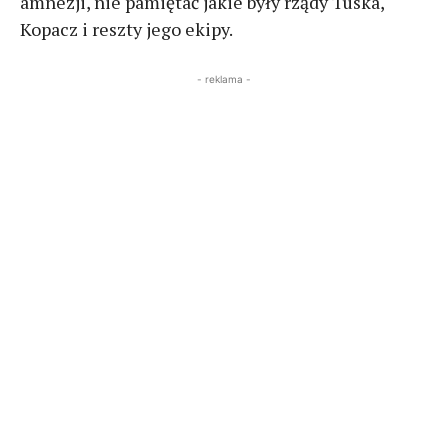
amnezji, nie pamiętać jakie były rządy Tuska,
Kopacz i reszty jego ekipy.
- reklama -