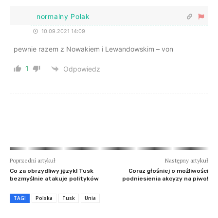
normalny Polak
10.09.2021 14:09
pewnie razem z Nowakiem i Lewandowskim – von
1
Odpowiedz
Poprzedni artykuł
Następny artykuł
Co za obrzydliwy język! Tusk
Coraz głośniej o możliwości
bezmyślnie atakuje polityków
podniesienia akcyzy na piwo!
TAGI
Polska
Tusk
Unia