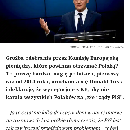
Donald Tusk. Fot. domena publiczna
Groźba odebrania przez Komisję Europejską
pieniędzy, które powinna otrzymać Polską?
To proszę bardzo, naglę po latach, pierwszy
raz od 2014 roku, uruchamia się Donald Tusk
i deklaruje, że wynegocjuje z KE, aby nie
karała wszystkich Polaków za „złe rządy PiS”.
–
Ja te ostatnie kilka dni spędziłem w dużej mierze
na rozmowach i na próbie tłumaczenia, że PiS jest
tak czy inaczej przejściowym problemem
– mówi