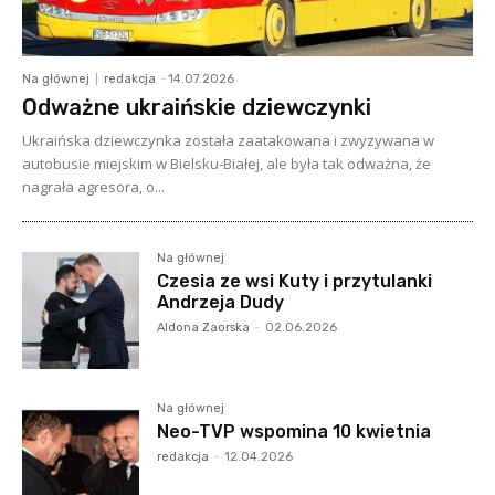
Na głównej
redakcja
-
14.07.2026
Odważne ukraińskie dziewczynki
Ukraińska dziewczynka została zaatakowana i zwyzywana w
autobusie miejskim w Bielsku-Białej, ale była tak odważna, że
nagrała agresora, o...
Na głównej
Czesia ze wsi Kuty i przytulanki
Andrzeja Dudy
Aldona Zaorska
-
02.06.2026
Na głównej
Neo-TVP wspomina 10 kwietnia
redakcja
-
12.04.2026