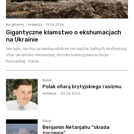
Na głównej
redakcja
-
19.06.2026
Gigantyczne kłamstwo o ekshumacjach
na Ukrainie
Nie było, nie ma i prawdopodobnie nie będzie żadnych ekshumacji
ofiar ukraińsko-niemieckiej zbrodni ludobójstwa w Hucie
Pieniackiej - Panie...
Świat
Polak ofiarą brytyjskiego rasizmu
redakcja
-
02.06.2026
Świat
Benjamin Netanjahu “składa
życzenia”