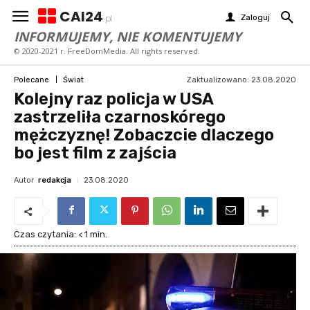
CAI24
Zaloguj
pl
INFORMUJEMY, NIE KOMENTUJEMY
© 2020-2021 r. FreeDomMedia. All rights reserved.
Zaktualizowano:
23.08.2020
Polecane
Świat
Kolejny raz policja w USA
zastrzeliła czarnoskórego
mężczyznę! Zobaczcie dlaczego
bo jest film z zajścia
Autor
redakcja
23.08.2020
Czas czytania:
< 1
min.