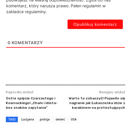
komentarz, który narusza prawo. Pełen regulamin w
zakładce regulaminy.
0
KOMENTARZY
Poprzedni artykuł
Następny artykuł
Ostre spięcie Czarzastego i
Warto to zobaczyć! Pojawiło się
Kownackiego! „Cham i idiota-
nagranie jak Łukaszenka idzie z
bez znaków zapytania”
karabinem na protestujących
TAGI
Luizjana
policja
śmierć
USA