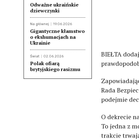
Odważne ukraińskie
dziewczynki
Na głównej
19.06.2026
Gigantyczne kłamstwo
o ekshumacjach na
Ukrainie
BIEŁTA dodaj
Świat
02.06.2026
prawdopodobn
Polak ofiarą
brytyjskiego rasizmu
Zapowiadając
Rada Bezpiec
podejmie dec
O dekrecie n
To jedna z m
trakcie trwaj