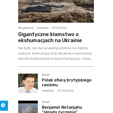
Na głównej
redakcja
-
19.06.2026
Gigantyczne kłamstwo o
ekshumacjach na Ukrainie
Nie było, nie ma i prawdopodobnie nie będzie
żadnych ekshumacji ofiar ukraińsko-niemieckiej
zbrodni ludobójstwa w Hucie Pieniackiej - Panie...
Świat
Polak ofiarą brytyjskiego
rasizmu
redakcja
-
02.06.2026
Świat
Benjamin Netanjahu
“składa życzenia”