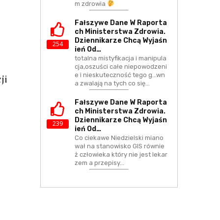
m zdrowia
Fałszywe Dane W Raporta
Ch Ministerstwa Zdrowia.
Dziennikarze Chcą Wyjaśn
254
Ień Od…
totalna mistyfikacja i manipula
cja,oszuści całe niepowodzeni
e i nieskuteczność tego g...wn
ji
a zwalają na tych co się…
Fałszywe Dane W Raporta
Ch Ministerstwa Zdrowia.
Dziennikarze Chcą Wyjaśn
239
Ień Od…
Co ciekawe Niedzielski miano
wał na stanowisko GIS równie
ż człowieka który nie jest lekar
zem a przepisy…