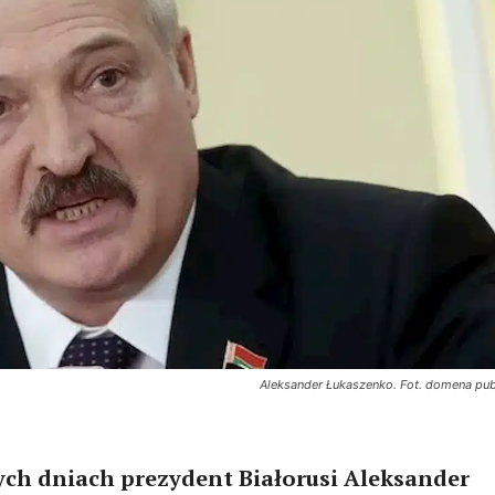
Aleksander Łukaszenko. Fot. domena pub
ych dniach prezydent Białorusi Aleksander