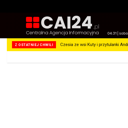
CAI24
.pl
Centralna Agencja Informacyjna
04:31 | sob
Czesia ze wsi Kuty i przytulanki An
Z OSTATNIEJ CHWILI
Więcej