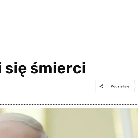
 się śmierci
Podziel się