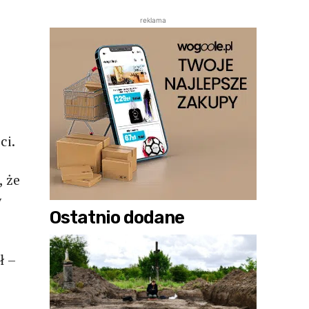
reklama
ci.
 że
y
Ostatnio dodane
ł –