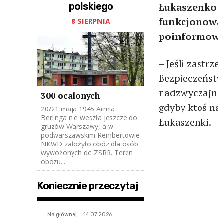
polskiego
Łukaszenko 
funkcjonowa
8 SIERPNIA
poinformowa
– Jeśli zastr
Bezpieczeńst
nadzwyczajne
300 ocalonych
gdyby ktoś na
20/21 maja 1945 Armia
Berlinga nie weszła jeszcze do
Łukaszenki.
gruzów Warszawy, a w
podwarszawskim Rembertowie
NKWD założyło obóz dla osób
wywożonych do ZSRR. Teren
obozu...
Koniecznie przeczytaj
Na głównej
14.07.2026