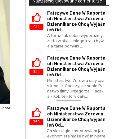
Najczęściej głosowane komentarze
Fałszywe Dane W Raporta
Ch Ministerstwa Zdrowia.
Dziennikarze Chcą Wyjaśn
452
Ień Od…
A teraz tak sobie wyobrazmy,
ze to w skali calego kraju byw
aja takie pomylki ...
Fałszywe Dane W Raporta
Ch Ministerstwa Zdrowia.
Dziennikarze Chcą Wyjaśn
355
Ień Od…
Ministerstwo Zdrowia caly cza
s kłamie. Obejrzyjcie sobie Pa
ństwo filmy Grzegorza Płaczk
a - Kobiór ktory cały…
Fałszywe Dane W Raporta
liczna
Ch Ministerstwa Zdrowia.
Dziennikarze Chcą Wyjaśn
353
Ień Od…
Ja się ciągle zastanawiam jak
ekonomista może być ministre