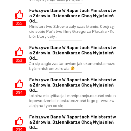
Fałszywe Dane W Raportach Ministerstw
A Zdrowia. Dziennikarze Chcą Wyjaśnień
Od…
355
Ministerstwo Zdrowia caly czas kłamie. Obejrzyj
cie sobie Państwo filmy Grzegorza Płaczka - Ko
biór ktory cały…
Fałszywe Dane W Raportach Ministerstw
A Zdrowia. Dziennikarze Chcą Wyjaśnień
Od…
353
Ja się ciągle zastanawiam jak ekonomista może
być ministrem zdrowia
Fałszywe Dane W Raportach Ministerstw
A Zdrowia. Dziennikarze Chcą Wyjaśnień
Od…
254
totalna mistyfikacja i manipulacja,oszuści całe n
iepowodzenie i nieskuteczność tego g...wna zw
alają na tych co się…
Fałszywe Dane W Raportach Ministerstw
A Zdrowia. Dziennikarze Chcą Wyjaśnień
Od…
239