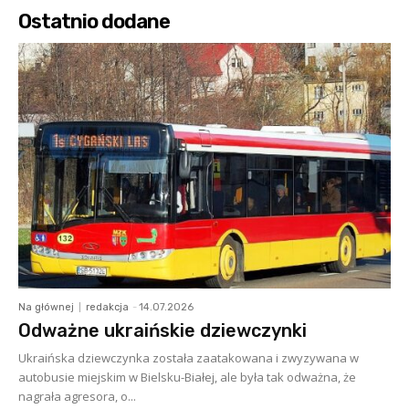
Ostatnio dodane
Na głównej
redakcja
-
14.07.2026
Odważne ukraińskie dziewczynki
Ukraińska dziewczynka została zaatakowana i zwyzywana w
autobusie miejskim w Bielsku-Białej, ale była tak odważna, że
nagrała agresora, o...