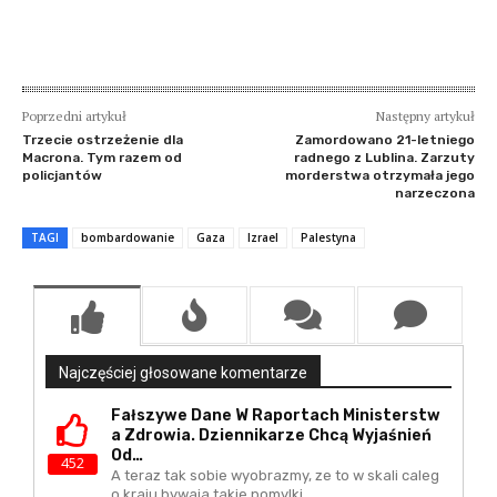
Poprzedni artykuł
Następny artykuł
Trzecie ostrzeżenie dla
Zamordowano 21-letniego
Macrona. Tym razem od
radnego z Lublina. Zarzuty
policjantów
morderstwa otrzymała jego
narzeczona
TAGI
bombardowanie
Gaza
Izrael
Palestyna
Najczęściej głosowane komentarze
Fałszywe Dane W Raportach Ministerstw
A Zdrowia. Dziennikarze Chcą Wyjaśnień
Od…
452
A teraz tak sobie wyobrazmy, ze to w skali caleg
o kraju bywaja takie pomylki ...