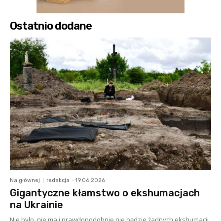
Ostatnio dodane
Na głównej
redakcja
-
19.06.2026
Gigantyczne kłamstwo o ekshumacjach
na Ukrainie
Nie było, nie ma i prawdopodobnie nie będzie żadnych ekshumacji