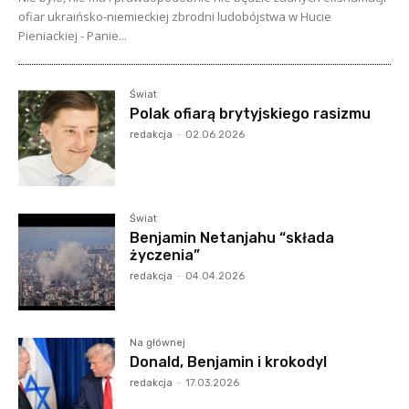
ofiar ukraińsko-niemieckiej zbrodni ludobójstwa w Hucie
Pieniackiej - Panie...
Świat
Polak ofiarą brytyjskiego rasizmu
redakcja
-
02.06.2026
Świat
Benjamin Netanjahu “składa
życzenia”
redakcja
-
04.04.2026
Na głównej
Donald, Benjamin i krokodyl
redakcja
-
17.03.2026