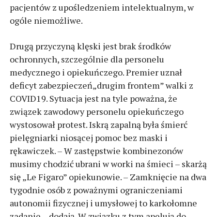
pacjentów z upośledzeniem intelektualnym, w
ogóle niemożliwe.
Drugą przyczyną klęski jest brak środków
ochronnych, szczególnie dla personelu
medycznego i opiekuńczego. Premier uznał
deficyt zabezpieczeń„drugim frontem” walki z
COVID19. Sytuacja jest na tyle poważna, że
związek zawodowy personelu opiekuńczego
wystosował protest. Iskrą zapalną była śmierć
pielęgniarki niosącej pomoc bez maski i
rękawiczek. – W zastępstwie kombinezonów
musimy chodzić ubrani w worki na śmieci – skarżą
się „Le Figaro” opiekunowie. – Zamknięcie na dwa
tygodnie osób z poważnymi ograniczeniami
autonomii fizycznej i umysłowej to karkołomne
zadanie – dodają. W związku z tym apelują do