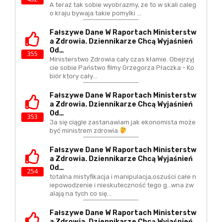
A teraz tak sobie wyobrazmy, ze to w skali caleg
o kraju bywaja takie pomylki ...
Fałszywe Dane W Raportach Ministerstw
A Zdrowia. Dziennikarze Chcą Wyjaśnień
Od…
355
Ministerstwo Zdrowia caly czas kłamie. Obejrzyj
cie sobie Państwo filmy Grzegorza Płaczka - Ko
biór ktory cały…
Fałszywe Dane W Raportach Ministerstw
A Zdrowia. Dziennikarze Chcą Wyjaśnień
Od…
353
Ja się ciągle zastanawiam jak ekonomista może
być ministrem zdrowia
Fałszywe Dane W Raportach Ministerstw
A Zdrowia. Dziennikarze Chcą Wyjaśnień
Od…
254
totalna mistyfikacja i manipulacja,oszuści całe n
iepowodzenie i nieskuteczność tego g...wna zw
alają na tych co się…
Fałszywe Dane W Raportach Ministerstw
A Zdrowia. Dziennikarze Chcą Wyjaśnień