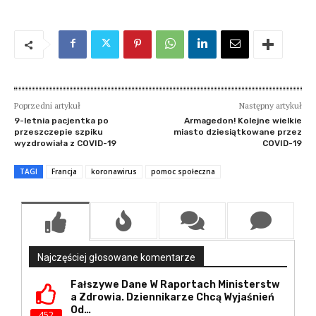
Poprzedni artykuł
Następny artykuł
9-letnia pacjentka po
Armagedon! Kolejne wielkie
przeszczepie szpiku
miasto dziesiątkowane przez
wyzdrowiała z COVID-19
COVID-19
TAGI
Francja
koronawirus
pomoc społeczna
Najczęściej głosowane komentarze
Fałszywe Dane W Raportach Ministerstw
A Zdrowia. Dziennikarze Chcą Wyjaśnień
Od…
452