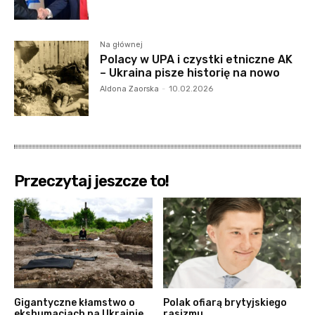
Na głównej
Polacy w UPA i czystki etniczne AK
– Ukraina pisze historię na nowo
Aldona Zaorska
-
10.02.2026
Przeczytaj jeszcze to!
Gigantyczne kłamstwo o
Polak ofiarą brytyjskiego
ekshumacjach na Ukrainie
rasizmu