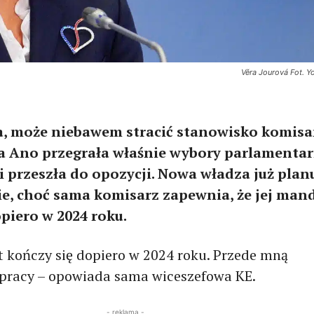
Věra Jourová Fot. Y
a, może niebawem stracić stanowisko komisa
tia Ano przegrała właśnie wybory parlamenta
i przeszła do opozycji. Nowa władza już plan
ie, choć sama komisarz zapewnia, że jej man
piero w 2024 roku.
 kończy się dopiero w 2024 roku. Przede mną
 pracy – opowiada sama wiceszefowa KE.
- reklama -