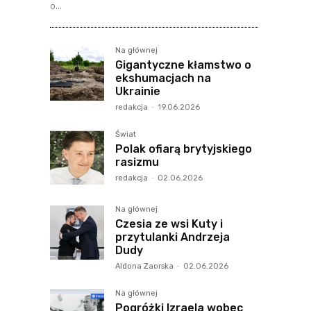
o...
Na głównej
Gigantyczne kłamstwo o
ekshumacjach na
Ukrainie
redakcja
-
19.06.2026
Świat
Polak ofiarą brytyjskiego
rasizmu
redakcja
-
02.06.2026
Na głównej
Czesia ze wsi Kuty i
przytulanki Andrzeja
Dudy
Aldona Zaorska
-
02.06.2026
Na głównej
Pogróżki Izraela wobec