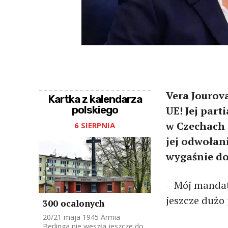
Vera Jourov
Kartka z kalendarza
polskiego
UE! Jej par
w Czechach 
6 SIERPNIA
jej odwołan
wygaśnie do
– Mój mandat
jeszcze dużo
300 ocalonych
20/21 maja 1945 Armia
Berlinga nie weszła jeszcze do