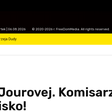
artek | 06.08.2026
© 2020-2026 r. FreeDomMedia. All rights reserved.
drzeja Dudy
Jourovej. Komisar
isko!