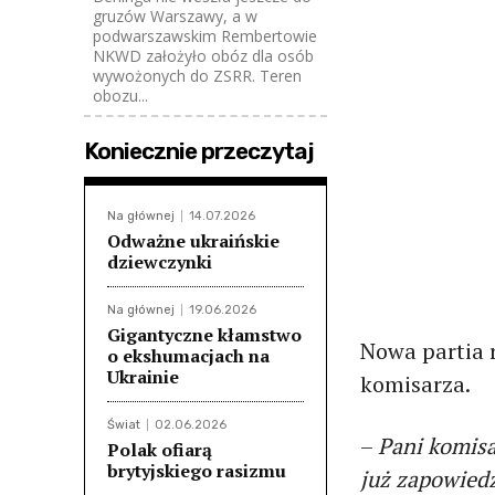
gruzów Warszawy, a w
podwarszawskim Rembertowie
NKWD założyło obóz dla osób
wywożonych do ZSRR. Teren
obozu...
Koniecznie przeczytaj
Na głównej
14.07.2026
Odważne ukraińskie
dziewczynki
Na głównej
19.06.2026
Gigantyczne kłamstwo
Nowa partia 
o ekshumacjach na
Ukrainie
komisarza.
Świat
02.06.2026
–
Pani komisa
Polak ofiarą
brytyjskiego rasizmu
już zapowied