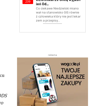
239
Ień Od…
Co ciekawe Niedzielski miano
wał na stanowisko GIS równie
ż człowieka który nie jest lekar
zem a przepisy…
reklama
ku
 ODS
wo