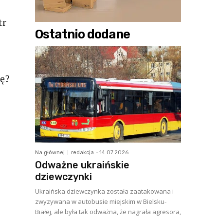
tr
Ostatnio dodane
kę?
Na głównej
redakcja
-
14.07.2026
Odważne ukraińskie
dziewczynki
Ukraińska dziewczynka została zaatakowana i
zwyzywana w autobusie miejskim w Bielsku-
Białej, ale była tak odważna, że nagrała agresora,