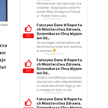
Ministerstwo Zdrowia caly cza
s kłamie. Obejrzyjcie sobie Pa
ństwo filmy Grzegorza Płaczk
a - Kobiór ktory cały…
Fałszywe Dane W Raporta
ouTube
Ch Ministerstwa Zdrowia.
Dziennikarze Chcą Wyjaśn
353
Ień Od…
Ja się ciągle zastanawiam jak
rza
ekonomista może być ministre
m zdrowia
rne
uje
Fałszywe Dane W Raporta
Ch Ministerstwa Zdrowia.
dat
Dziennikarze Chcą Wyjaśn
254
Ień Od…
totalna mistyfikacja i manipula
cja,oszuści całe niepowodzeni
e i nieskuteczność tego g...wn
a zwalają na tych co się…
Fałszywe Dane W Raporta
Ch Ministerstwa Zdrowia.
Dziennikarze Chcą Wyjaśn