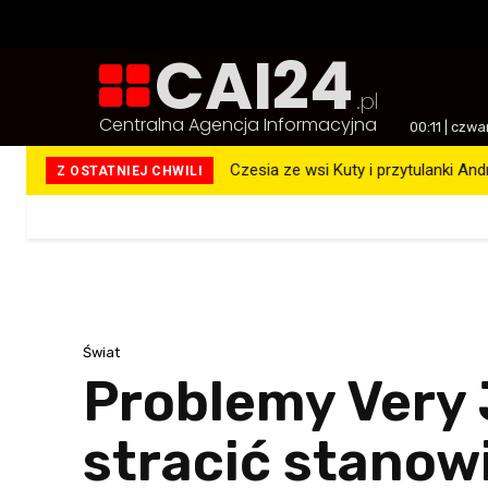
CAI24
.pl
Centralna Agencja Informacyjna
00:11 | czw
Czesia ze wsi Kuty i przytulanki An
Z OSTATNIEJ CHWILI
Więcej
Świat
Problemy Very 
stracić stanow