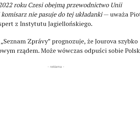
 2022 roku Czesi obejmą przewodnictwo Unii
i komisarz nie pasuje do tej układanki
— uważa Pio
pert z Instytutu Jagiellońskiego.
l „Seznam Zprávy” prognozuje, że Jourova szybko
 nowym rządem. Może wówczas odpuści sobie Pols
- reklama -