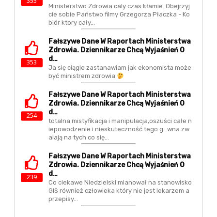
355
Ministerstwo Zdrowia caly czas kłamie. Obejrzyj
cie sobie Państwo filmy Grzegorza Płaczka - Ko
biór ktory cały…
Fałszywe Dane W Raportach Ministerstwa
Zdrowia. Dziennikarze Chcą Wyjaśnień O
D…
353
Ja się ciągle zastanawiam jak ekonomista może
być ministrem zdrowia
Fałszywe Dane W Raportach Ministerstwa
Zdrowia. Dziennikarze Chcą Wyjaśnień O
D…
254
totalna mistyfikacja i manipulacja,oszuści całe n
iepowodzenie i nieskuteczność tego g...wna zw
alają na tych co się…
Fałszywe Dane W Raportach Ministerstwa
Zdrowia. Dziennikarze Chcą Wyjaśnień O
D…
239
Co ciekawe Niedzielski mianował na stanowisko
GIS również człowieka który nie jest lekarzem a
przepisy…