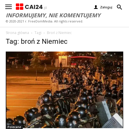
CAI24
Zaloguj
pl
INFORMUJEMY, NIE KOMENTUJEMY
© 2020-2021 r. FreeDomMedia. All rights reserved.
Strona główna
Tagi
Broń z Niemiec
Tag: broń z Niemiec
Polecane