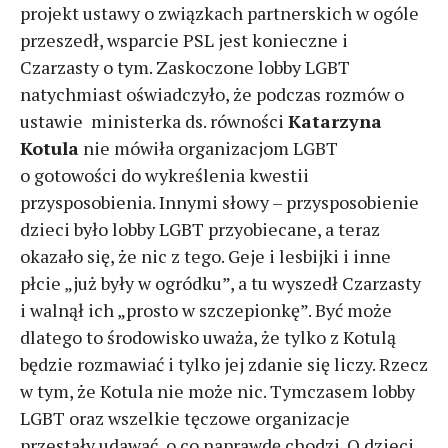
projekt ustawy o związkach partnerskich w ogóle
przeszedł, wsparcie PSL jest konieczne i
Czarzasty o tym. Zaskoczone lobby LGBT
natychmiast oświadczyło, że podczas rozmów o
ustawie ministerka ds. równości
Katarzyna
Kotula
nie mówiła organizacjom LGBT
o gotowości do wykreślenia kwestii
przysposobienia. Innymi słowy – przysposobienie
dzieci było lobby LGBT przyobiecane, a teraz
okazało się, że nic z tego. Geje i lesbijki i inne
płcie „już były w ogródku”, a tu wyszedł Czarzasty
i walnął ich „prosto w szczepionkę”. Być może
dlatego to środowisko uważa, że tylko z Kotulą
będzie rozmawiać i tylko jej zdanie się liczy. Rzecz
w tym, że Kotula nie może nic. Tymczasem lobby
LGBT oraz wszelkie tęczowe organizacje
przestały udawać, o co naprawdę chodzi. O dzieci.