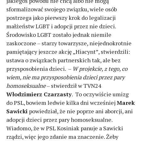
jakiegoś powodu nie chcą albo nie mogą
sformalizować swojego związku, wiele osób
postrzega jako pierwszy krok do legalizacji
małżeństw LGBT i adopcji przez nie dzieci.
Środowisko LGBT zostało jednak niemile
zaskoczone – starzy towarzysze, niejednokrotnie
pamiętający jeszcze akcję „Hiacynt”, stwierdzili:
ustawa o związkach partnerskich tak, ale bez
przysposobienia dzieci. –
W projekcie, z tego, co
wiem, nie ma przysposobienia dzieci przez pary
homoseksualne
– stwierdził w TVN24
Włodzimierz Czarzasty
. To oczywiście umizg
do PSL, bowiem ledwie kilka dni wcześniej
Marek
Sawicki
powiedział, że nie poprze ani aborcji, ani
adopcji dzieci przez pary homoseksualne.
Wiadomo, że w PSL Kosiniak panuje a Sawicki
rządzi, więc jego zdanie ma znaczenie. Żeby