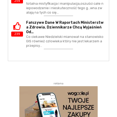
254
totalna mistyfikacja i manipulacja,oszuści całe n
iepowodzenie i nieskuteczność tego g...wna zw
alają na tych co się…
Fałszywe Dane W Raportach Ministerstw
A Zdrowia. Dziennikarze Chcą Wyjaśnień
Od…
239
Co ciekawe Niedzielski mianował na stanowisko
GIS również człowieka który nie jest lekarzem a
przepisy…
reklama