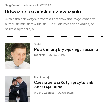
Na głównej
redakcja
-
14.07.2026
Odważne ukraińskie dziewczynki
Ukraińska dziewczynka została zaatakowana i zwyzywana w
autobusie miejskim w Bielsku-Białej, ale była tak odważna, że
nagrała agresora, o...
Świat
Polak ofiarą brytyjskiego rasizmu
redakcja
-
02.06.2026
Na głównej
Czesia ze wsi Kuty i przytulanki
Andrzeja Dudy
Aldona Zaorska
-
02.06.2026