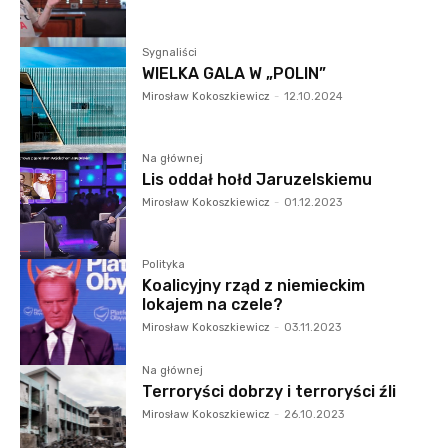
Sygnaliści
WIELKA GALA W „POLIN”
Mirosław Kokoszkiewicz
-
12.10.2024
Na głównej
Lis oddał hołd Jaruzelskiemu
Mirosław Kokoszkiewicz
-
01.12.2023
Polityka
Koalicyjny rząd z niemieckim
lokajem na czele?
Mirosław Kokoszkiewicz
-
03.11.2023
Na głównej
Terroryści dobrzy i terroryści źli
Mirosław Kokoszkiewicz
-
26.10.2023