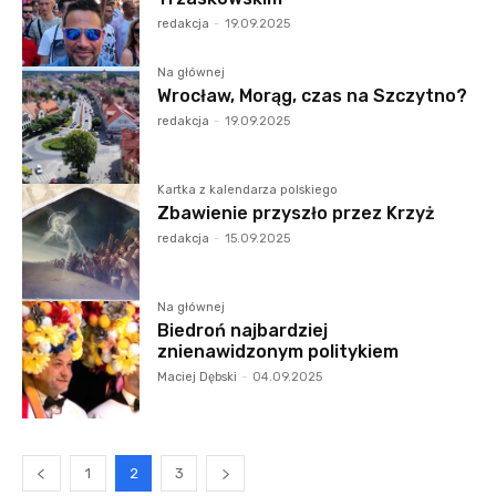
redakcja
-
19.09.2025
Na głównej
Wrocław, Morąg, czas na Szczytno?
redakcja
-
19.09.2025
Kartka z kalendarza polskiego
Zbawienie przyszło przez Krzyż
redakcja
-
15.09.2025
Na głównej
Biedroń najbardziej
znienawidzonym politykiem
Maciej Dębski
-
04.09.2025
1
2
3