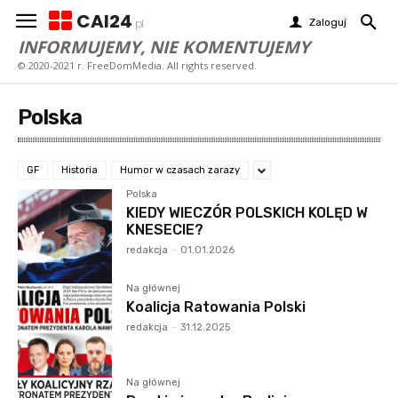
CAI24
Zaloguj
pl
INFORMUJEMY, NIE KOMENTUJEMY
© 2020-2021 r. FreeDomMedia. All rights reserved.
Polska
GF
Historia
Humor w czasach zarazy
Polska
KIEDY WIECZÓR POLSKICH KOLĘD W
KNESECIE?
redakcja
-
01.01.2026
Na głównej
Koalicja Ratowania Polski
redakcja
-
31.12.2025
Na głównej