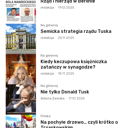
Rząd i nierząd w Berlinie
redakcja
-
19.12.2025
Na głównej
Semicka strategia rządu Tuska
redakcja
-
25.11.2025
Na głównej
Kiedy keczupowa księżniczka
zatańczy w synagodze?
redakcja
-
18.11.2025
Na głównej
Nie tylko Donald Tusk
Aldona Zaorska
-
17.10.2025
Polska
Na pochyłe drzewo… czyli krótko o
Trzaskowskim