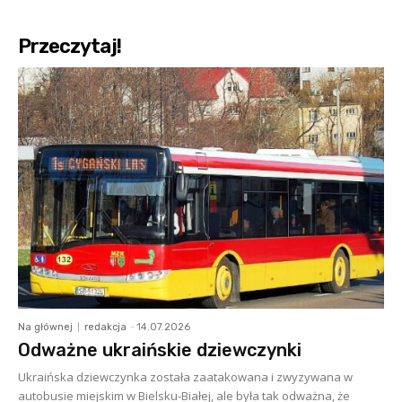
Przeczytaj!
Na głównej
redakcja
-
14.07.2026
Odważne ukraińskie dziewczynki
Ukraińska dziewczynka została zaatakowana i zwyzywana w
autobusie miejskim w Bielsku-Białej, ale była tak odważna, że