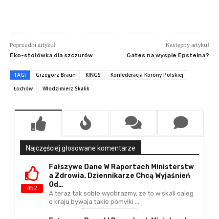
Poprzedni artykuł
Następny artykuł
Eko-stołówka dla szczurów
Gates na wyspie Epsteina?
TAGI
Grzegorz Braun
KINGS
Konfederacja Korony Polskiej
Łochów
Włodzimierz Skalik
Najczęściej głosowane komentarze
Fałszywe Dane W Raportach Ministerstw
A Zdrowia. Dziennikarze Chcą Wyjaśnień
Od…
452
A teraz tak sobie wyobrazmy, ze to w skali caleg
o kraju bywaja takie pomylki ...