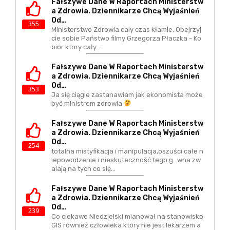
Fałszywe Dane W Raportach Ministerstw
A Zdrowia. Dziennikarze Chcą Wyjaśnień
Od…
355
Ministerstwo Zdrowia caly czas kłamie. Obejrzyj
cie sobie Państwo filmy Grzegorza Płaczka - Ko
biór ktory cały…
Fałszywe Dane W Raportach Ministerstw
A Zdrowia. Dziennikarze Chcą Wyjaśnień
Od…
353
Ja się ciągle zastanawiam jak ekonomista może
być ministrem zdrowia
Fałszywe Dane W Raportach Ministerstw
A Zdrowia. Dziennikarze Chcą Wyjaśnień
Od…
254
totalna mistyfikacja i manipulacja,oszuści całe n
iepowodzenie i nieskuteczność tego g...wna zw
alają na tych co się…
Fałszywe Dane W Raportach Ministerstw
A Zdrowia. Dziennikarze Chcą Wyjaśnień
Od…
239
Co ciekawe Niedzielski mianował na stanowisko
GIS również człowieka który nie jest lekarzem a