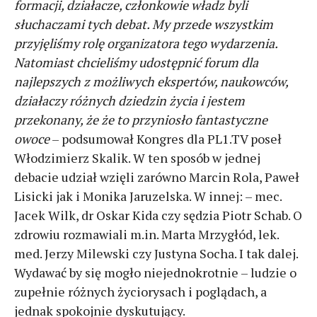
formacji, działacze, członkowie władz byli
słuchaczami tych debat. My przede wszystkim
przyjęliśmy rolę organizatora tego wydarzenia.
Natomiast chcieliśmy udostępnić forum dla
najlepszych z możliwych ekspertów, naukowców,
działaczy różnych dziedzin życia i jestem
przekonany, że że to przyniosło fantastyczne
owoce
– podsumował Kongres dla PL1.TV poseł
Włodzimierz Skalik. W ten sposób w jednej
debacie udział wzięli zarówno Marcin Rola, Paweł
Lisicki jak i Monika Jaruzelska. W innej: – mec.
Jacek Wilk, dr Oskar Kida czy sędzia Piotr Schab. O
zdrowiu rozmawiali m.in. Marta Mrzygłód, lek.
med. Jerzy Milewski czy Justyna Socha. I tak dalej.
Wydawać by się mogło niejednokrotnie – ludzie o
zupełnie różnych życiorysach i poglądach, a
jednak spokojnie dyskutujący.