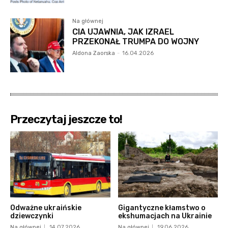
Na głównej
CIA UJAWNIA, JAK IZRAEL
PRZEKONAŁ TRUMPA DO WOJNY
Aldona Zaorska
-
16.04.2026
Przeczytaj jeszcze to!
Odważne ukraińskie
Gigantyczne kłamstwo o
dziewczynki
ekshumacjach na Ukrainie
Na głównej
14.07.2026
Na głównej
19.06.2026