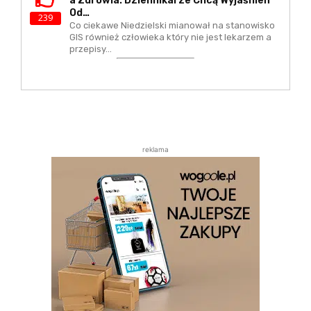
A Zdrowia. Dziennikarze Chcą Wyjaśnień
Od…
239
Co ciekawe Niedzielski mianował na stanowisko
GIS również człowieka który nie jest lekarzem a
przepisy…
reklama