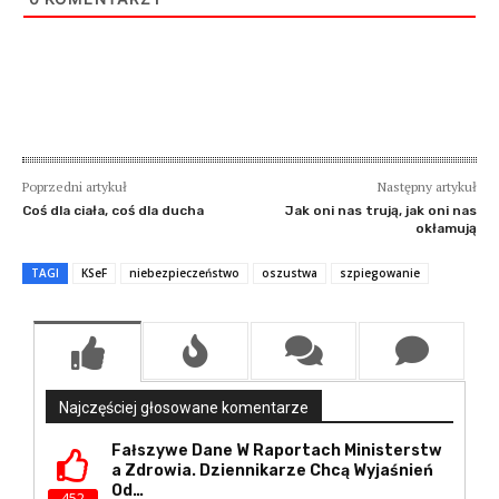
Poprzedni artykuł
Następny artykuł
Coś dla ciała, coś dla ducha
Jak oni nas trują, jak oni nas
okłamują
TAGI
KSeF
niebezpieczeństwo
oszustwa
szpiegowanie
Najczęściej głosowane komentarze
Fałszywe Dane W Raportach Ministerstw
A Zdrowia. Dziennikarze Chcą Wyjaśnień
Od…
452