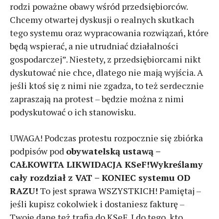
rodzi poważne obawy wśród przedsiębiorców.
Chcemy otwartej dyskusji o realnych skutkach
tego systemu oraz wypracowania rozwiązań, które
będą wspierać, a nie utrudniać działalności
gospodarczej”. Niestety, z przedsiębiorcami nikt
dyskutować nie chce, dlatego nie mają wyjścia. A
jeśli ktoś się z nimi nie zgadza, to też serdecznie
zapraszają na protest – będzie można z nimi
podyskutować o ich stanowisku.
UWAGA! Podczas protestu rozpocznie się zbiórka
podpisów pod
obywatelską ustawą –
CAŁKOWITA LIKWIDACJA KSeF!Wykreślamy
cały rozdział z VAT – KONIEC systemu OD
RAZU!
To jest sprawa WSZYSTKICH! Pamiętaj –
jeśli kupisz cokolwiek i dostaniesz fakturę –
Twoje dane też trafią do KSeF. I do tego, kto