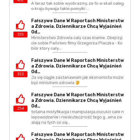
A teraz tak sobie wyobrazmy, ze to w skali caleg
o kraju bywaja takie pomylki ...
Fałszywe Dane W Raportach Ministerstw
A Zdrowia. Dziennikarze Chcą Wyjaśnień
Od…
355
Ministerstwo Zdrowia caly czas kłamie. Obejrzyj
cie sobie Państwo filmy Grzegorza Płaczka - Ko
biór ktory cały…
Fałszywe Dane W Raportach Ministerstw
A Zdrowia. Dziennikarze Chcą Wyjaśnień
Od…
353
Ja się ciągle zastanawiam jak ekonomista może
być ministrem zdrowia
Fałszywe Dane W Raportach Ministerstw
A Zdrowia. Dziennikarze Chcą Wyjaśnień
Od…
254
totalna mistyfikacja i manipulacja,oszuści całe n
iepowodzenie i nieskuteczność tego g...wna zw
alają na tych co się…
Fałszywe Dane W Raportach Ministerstw