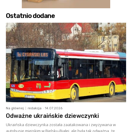
Ostatnio dodane
Na głównej
redakcja
-
14.07.2026
Odważne ukraińskie dziewczynki
Ukraińska dziewczynka została zaatakowana i zwyzywana w
autobusie miejskim w Bielsku-Białej, ale była tak odważna, że