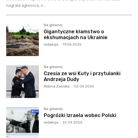
nagrała agresora, o...
Na głównej
Gigantyczne kłamstwo o
ekshumacjach na Ukrainie
redakcja
-
19.06.2026
Na głównej
Czesia ze wsi Kuty i przytulanki
Andrzeja Dudy
Aldona Zaorska
-
02.06.2026
Na głównej
Pogróżki Izraela wobec Polski
redakcja
-
22.04.2026