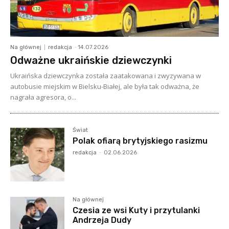
Na głównej
redakcja
-
14.07.2026
Odważne ukraińskie dziewczynki
Ukraińska dziewczynka została zaatakowana i zwyzywana w
autobusie miejskim w Bielsku-Białej, ale była tak odważna, że
nagrała agresora, o...
Świat
Polak ofiarą brytyjskiego rasizmu
redakcja
-
02.06.2026
Na głównej
Czesia ze wsi Kuty i przytulanki
Andrzeja Dudy