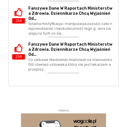
Fałszywe Dane W Raportach Ministerstw
A Zdrowia. Dziennikarze Chcą Wyjaśnień
Od…
254
totalna mistyfikacja i manipulacja,oszuści całe n
iepowodzenie i nieskuteczność tego g...wna zw
alają na tych co się…
Fałszywe Dane W Raportach Ministerstw
A Zdrowia. Dziennikarze Chcą Wyjaśnień
Od…
239
Co ciekawe Niedzielski mianował na stanowisko
GIS również człowieka który nie jest lekarzem a
przepisy…
reklama