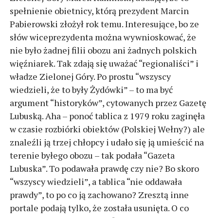
spełnienie obietnicy, którą prezydent Marcin
Pabierowski złożył rok temu. Interesujące, bo ze
słów wiceprezydenta można wywnioskować, że
nie było żadnej filii obozu ani żadnych polskich
więźniarek. Tak zdają się uważać “regionaliści” i
władze Zielonej Góry. Po prostu “wszyscy
wiedzieli, że to były Żydówki” – to ma być
argument “historyków”, cytowanych przez Gazetę
Lubuską. Aha – ponoć tablica z 1979 roku zaginęła
w czasie rozbiórki obiektów (Polskiej Wełny?) ale
znaleźli ją trzej chłopcy i udało się ją umieścić na
terenie byłego obozu – tak podała “Gazeta
Lubuska”. To podawała prawdę czy nie? Bo skoro
“wszyscy wiedzieli”, a tablica “nie oddawała
prawdy”, to po co ją zachowano? Zresztą inne
portale podają tylko, że została usunięta. O co