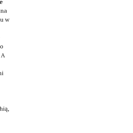
e
 na
mu w
e
ę
go
 A
mi
hią,