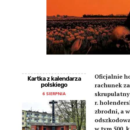
Oficjalnie 
Kartka z kalendarza
polskiego
rachunek za
skrupulatny
6 SIERPNIA
r. holenders
zbrodni, a 
odszkodowań
w tym 500, k