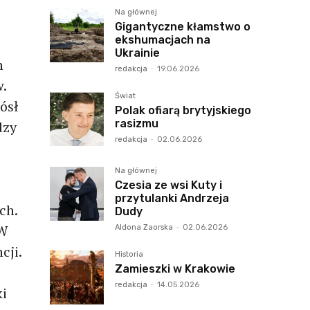
Na głównej
Gigantyczne kłamstwo o
ekshumacjach na
Ukrainie
h
redakcja
-
19.06.2026
.
Świat
ósł
Polak ofiarą brytyjskiego
rasizmu
dzy
redakcja
-
02.06.2026
Na głównej
Czesia ze wsi Kuty i
przytulanki Andrzeja
ch.
Dudy
 W
Aldona Zaorska
-
02.06.2026
cji.
Historia
Zamieszki w Krakowie
redakcja
-
14.05.2026
ki