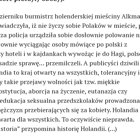
zierniku burmistrz holenderskiej mieściny Alkm
wiadczyła, iż nie życzy sobie Polaków w mieście, 
za policja urządziła sobie dosłownie polowanie 
łownie wyciągając osoby mówiące po polski z
zy hoteli i w kajdankach wywożąc je do Hagi, pols
sadzie sprawę… przemilczeli. A publicyści dziwili 
dia to kraj otwarty na wszystkich, tolerancyjny i
 takie przejawy wolności jak tzw. miękkie
ostytucja, aborcja na życzenie, eutanazja czy
edukacja seksualna przedszkolaków prowadzona
ężczyzn przebierających się za kobiety. Holandia
warta dla wszystkich. To oczywiście nieprawda.
toria” przypomina historię Holandii. (…)