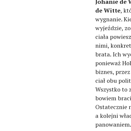
Johanie de 
de Witte
, k
wygnanie. Ki
wyjeździe, zo
ciała powies
nimi, konkre
brata. Ich wy
ponieważ Hol
biznes, prze
ciał obu poli
Wszystko to 
bowiem braci
Ostatecznie 
a kolejni wła
panowaniem.