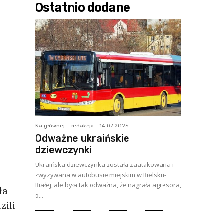
Ostatnio dodane
Na głównej
redakcja
-
14.07.2026
Odważne ukraińskie
dziewczynki
Ukraińska dziewczynka została zaatakowana i
zwyzywana w autobusie miejskim w Bielsku-
Białej, ale była tak odważna, że nagrała agresora,
ła
o...
zili