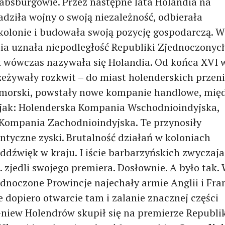
absburgowie. Przez następne lata Holandia na
dziła wojny o swoją niezależność, odbierała
 kolonie i budowała swoją pozycję gospodarczą. W
ia uznała niepodległość Republiki Zjednoczonyc
ak wówczas nazywała się Holandia. Od końca XVI w
zeżywały rozkwit – do miast holenderskich przeni
amorski, powstały nowe kompanie handlowe, mię
 jak: Holenderska Kompania Wschodnioindyjska,
Kompania Zachodnioindyjska. Te przynosiły
ntyczne zyski. Brutalność działań w koloniach
ddźwięk w kraju. I iście barbarzyńskich zwyczaja
 zjedli swojego premiera. Dosłownie. A było tak.
ednoczone Prowincje najechały armie Anglii i Fran
 dopiero otwarcie tam i zalanie znacznej części
Gniew Holendrów skupił się na premierze Republi