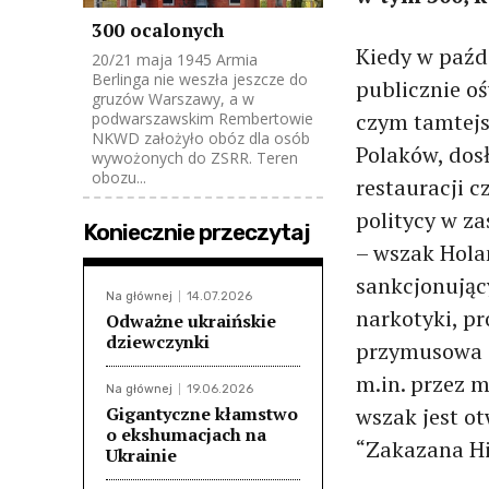
300 ocalonych
Kiedy w paźd
20/21 maja 1945 Armia
Berlinga nie weszła jeszcze do
publicznie oś
gruzów Warszawy, a w
czym tamtejs
podwarszawskim Rembertowie
NKWD założyło obóz dla osób
Polaków, dos
wywożonych do ZSRR. Teren
obozu...
restauracji c
politycy w za
Koniecznie przeczytaj
– wszak Holan
sankcjonujący
Na głównej
14.07.2026
narkotyki, pr
Odważne ukraińskie
dziewczynki
przymusowa 
m.in. przez m
Na głównej
19.06.2026
Gigantyczne kłamstwo
wszak jest ot
o ekshumacjach na
“Zakazana His
Ukrainie