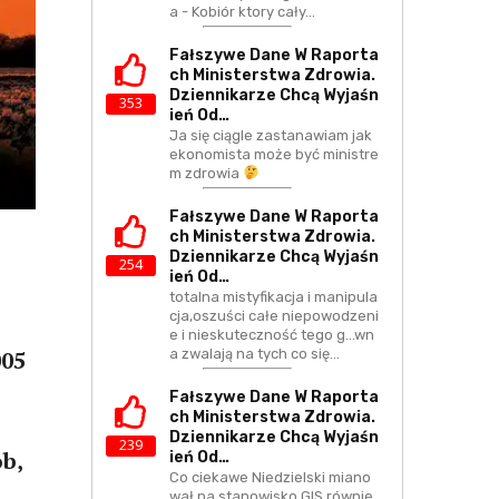
a - Kobiór ktory cały…
Fałszywe Dane W Raporta
Ch Ministerstwa Zdrowia.
Dziennikarze Chcą Wyjaśn
353
Ień Od…
Ja się ciągle zastanawiam jak
ekonomista może być ministre
m zdrowia
Fałszywe Dane W Raporta
Ch Ministerstwa Zdrowia.
Dziennikarze Chcą Wyjaśn
254
Ień Od…
totalna mistyfikacja i manipula
cja,oszuści całe niepowodzeni
e i nieskuteczność tego g...wn
a zwalają na tych co się…
005
Fałszywe Dane W Raporta
Ch Ministerstwa Zdrowia.
Dziennikarze Chcą Wyjaśn
239
b,
Ień Od…
Co ciekawe Niedzielski miano
wał na stanowisko GIS równie