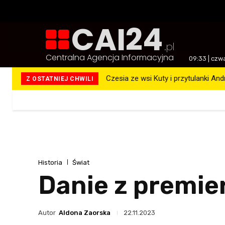
CAI24
.pl
Centralna Agencja Informacyjna
09:33 | czw
Czesia ze wsi Kuty i przytulanki An
Z OSTATNIEJ CHWILI
Więcej
Historia
Świat
Danie z premier
Autor
Aldona Zaorska
22.11.2023