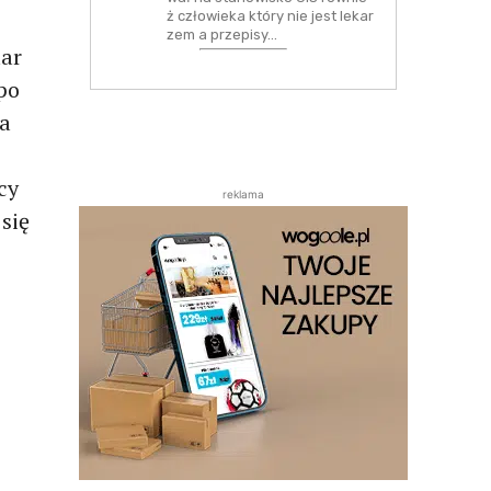
ż człowieka który nie jest lekar
zem a przepisy…
aar
po
na
cy
reklama
się