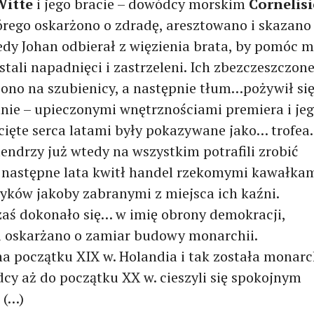
Witte
i jego bracie – dowódcy morskim
Cornelisi
tórego oskarżono o zdradę, aresztowano i skazano
edy Johan odbierał z więzienia brata, by pomóc 
stali napadnięci i zastrzeleni. Ich zbezczeszczon
zono na szubienicy, a następnie tłum…pożywił si
tnie – upieczonymi wnętrznościami premiera i je
cięte serca latami były pokazywane jako… trofea.
endrzy już wtedy na wszystkim potrafili zrobić
z następne lata kwitł handel rzekomymi kawałka
tyków jakoby zabranymi z miejsca ich kaźni.
zaś dokonało się… w imię obrony demokracji,
 oskarżano o zamiar budowy monarchii.
na początku XIX w. Holandia i tak została monarc
dcy aż do początku XX w. cieszyli się spokojnym
 (…)