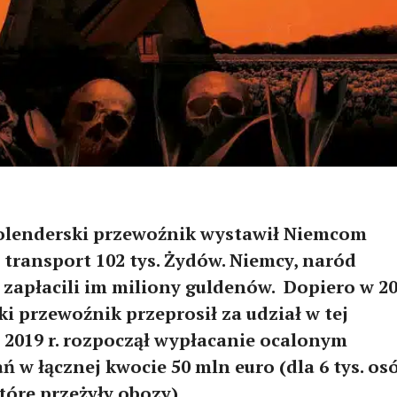
holenderski przewoźnik wystawił Niemcom
 transport 102 tys. Żydów. Niemcy, naród
 zapłacili im miliony guldenów. Dopiero w 2
ki przewoźnik przeprosił za udział w tej
w 2019 r. rozpoczął wypłacanie ocalonym
 w łącznej kwocie 50 mln euro (dla 6 tys. osó
tóre przeżyły obozy)
.