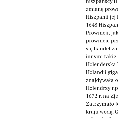
hiszpańscy H
zmianę prowa
Hiszpanii jej
1648 Hiszpan
Prowincji, j
prowincje pr
się handel z
innymi takie
Holenderska 
Holandii giga
znajdywała o
Holendrzy np.
1672 r. na Zj
Zatrzymało je
kraju wodą. 