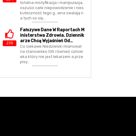
totalna mistyfikacja i manipulacja,
oszuści całe niepowodzenie i nies
kuteczność tego g...wna zwalają n
a tych co się…
Fałszywe Dane W Raportach M
Inisterstwa Zdrowia. Dziennik
Arze Chcą Wyjaśnień Od…
239
Co ciekawe Niedzielski mianował
na stanowisko GIS również człowi
eka który nie jest lekarzem a prze
pisy…