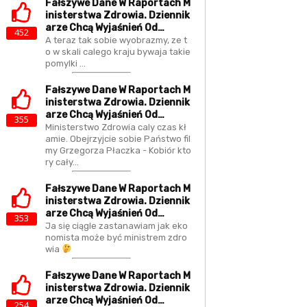
Fałszywe Dane W Raportach M
Inisterstwa Zdrowia. Dziennik
Arze Chcą Wyjaśnień Od…
452
A teraz tak sobie wyobrazmy, ze t
o w skali calego kraju bywaja takie
pomylki ...
Fałszywe Dane W Raportach M
Inisterstwa Zdrowia. Dziennik
Arze Chcą Wyjaśnień Od…
355
Ministerstwo Zdrowia caly czas kł
amie. Obejrzyjcie sobie Państwo fil
my Grzegorza Płaczka - Kobiór kto
ry cały…
Fałszywe Dane W Raportach M
Inisterstwa Zdrowia. Dziennik
Arze Chcą Wyjaśnień Od…
353
Ja się ciągle zastanawiam jak eko
nomista może być ministrem zdro
wia
Fałszywe Dane W Raportach M
Inisterstwa Zdrowia. Dziennik
Arze Chcą Wyjaśnień Od…
254