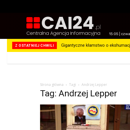
CAI24
.pl
Centralna Agencja Informacyjna
15:05 | czw
Gigantyczne kłamstwo o ekshumacja
Z OSTATNIEJ CHWILI
Więcej
Strona główna
Tagi
Andrzej Lepper
Tag: Andrzej Lepper