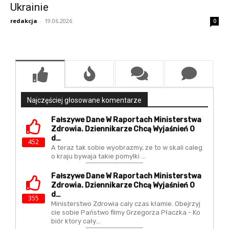
Ukrainie
redakcja
-
19.06.2026
0
Najczęściej głosowane komentarze
Fałszywe Dane W Raportach Ministerstwa
Zdrowia. Dziennikarze Chcą Wyjaśnień O
D…
452
A teraz tak sobie wyobrazmy, ze to w skali caleg
o kraju bywaja takie pomylki ...
Fałszywe Dane W Raportach Ministerstwa
Zdrowia. Dziennikarze Chcą Wyjaśnień O
D…
355
Ministerstwo Zdrowia caly czas kłamie. Obejrzyj
cie sobie Państwo filmy Grzegorza Płaczka - Ko
biór ktory cały…