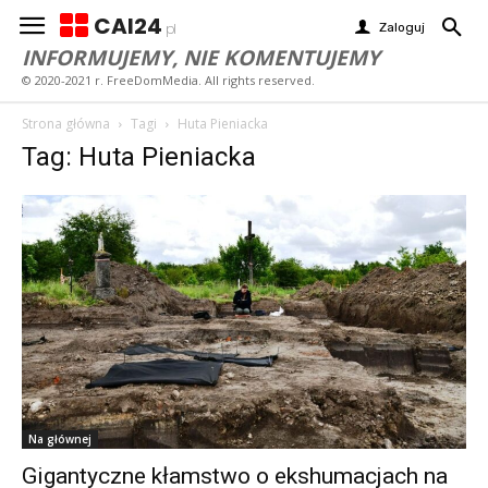
CAI24
Zaloguj
pl
INFORMUJEMY, NIE KOMENTUJEMY
© 2020-2021 r. FreeDomMedia. All rights reserved.
Strona główna
Tagi
Huta Pieniacka
Tag: Huta Pieniacka
Na głównej
Gigantyczne kłamstwo o ekshumacjach na