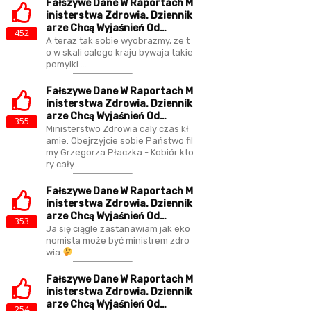
Fałszywe Dane W Raportach M
Inisterstwa Zdrowia. Dziennik
Arze Chcą Wyjaśnień Od…
452
A teraz tak sobie wyobrazmy, ze t
o w skali calego kraju bywaja takie
pomylki ...
Fałszywe Dane W Raportach M
Inisterstwa Zdrowia. Dziennik
Arze Chcą Wyjaśnień Od…
355
Ministerstwo Zdrowia caly czas kł
amie. Obejrzyjcie sobie Państwo fil
my Grzegorza Płaczka - Kobiór kto
ry cały…
Fałszywe Dane W Raportach M
Inisterstwa Zdrowia. Dziennik
Arze Chcą Wyjaśnień Od…
353
Ja się ciągle zastanawiam jak eko
nomista może być ministrem zdro
wia
Fałszywe Dane W Raportach M
Inisterstwa Zdrowia. Dziennik
Arze Chcą Wyjaśnień Od…
254