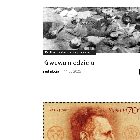
Kartka z kalendarza polskiego
Krwawa niedziela
redakcja
-
11.07.2025