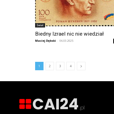
Świat
Biedny Izrael nic nie wiedział
Maciej Dębski
-
06.03.2025
1
2
3
4
CAI24
.pl