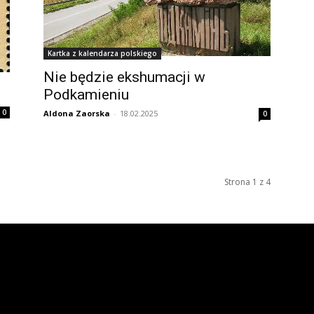
Kartka z kalendarza polskiego
Nie będzie ekshumacji w
Podkamieniu
0
Aldona Zaorska
-
18.02.2025
0
Strona 1 z 4