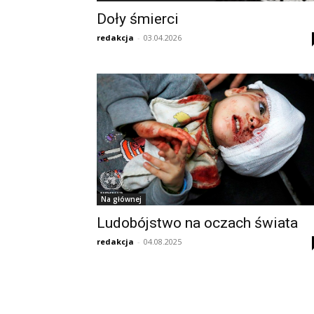
Doły śmierci
redakcja
-
03.04.2026
Na głównej
Ludobójstwo na oczach świata
redakcja
-
04.08.2025