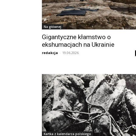
Na głównej
Gigantyczne kłamstwo o
ekshumacjach na Ukrainie
redakcja
-
19.06.2026
Kartka z kalendarza polskiego