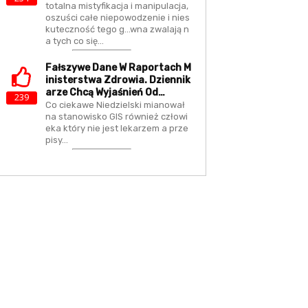
totalna mistyfikacja i manipulacja,
oszuści całe niepowodzenie i nies
kuteczność tego g...wna zwalają n
a tych co się…
Fałszywe Dane W Raportach M
Inisterstwa Zdrowia. Dziennik
Arze Chcą Wyjaśnień Od…
239
Co ciekawe Niedzielski mianował
na stanowisko GIS również człowi
eka który nie jest lekarzem a prze
pisy…