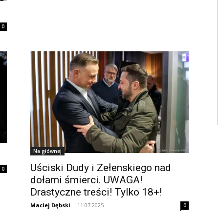
0
Na głównej
Uściski Dudy i Zełenskiego nad
0
dołami śmierci. UWAGA!
Drastyczne treści! Tylko 18+!
Maciej Dębski
-
11.07.2025
0