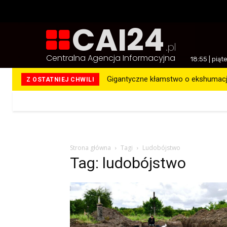
CAI24
.pl
Centralna Agencja Informacyjna
18:55 | piąt
Gigantyczne kłamstwo o ekshumacja
Z OSTATNIEJ CHWILI
Więcej
Strona główna
Tagi
Ludobójstwo
Tag: ludobójstwo