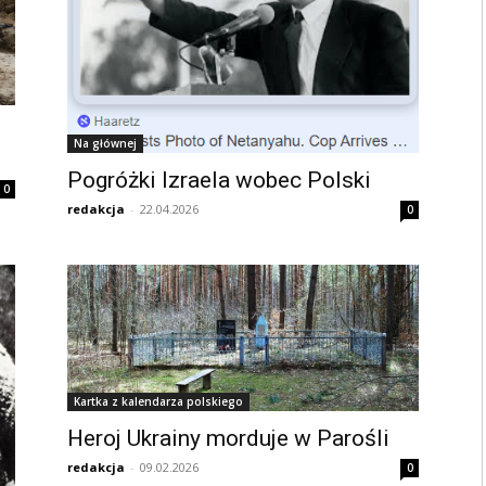
Na głównej
Pogróżki Izraela wobec Polski
0
redakcja
-
22.04.2026
0
Kartka z kalendarza polskiego
Heroj Ukrainy morduje w Parośli
redakcja
-
09.02.2026
0