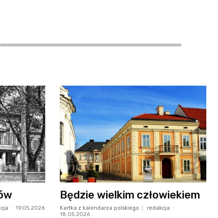
tów
Będzie wielkim człowiekiem
cja
-
19.05.2026
Kartka z kalendarza polskiego
redakcja
-
18.05.2026