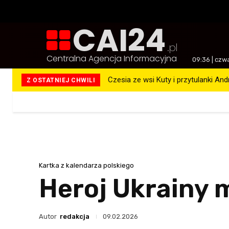
CAI24
.pl
Centralna Agencja Informacyjna
09:36 | czw
Czesia ze wsi Kuty i przytulanki And
300 ocalonych
Z OSTATNIEJ CHWILI
Więcej
Kartka z kalendarza polskiego
Heroj Ukrainy 
Autor
redakcja
09.02.2026