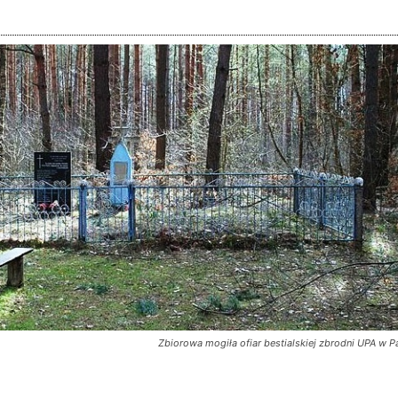
Zbiorowa mogiła ofiar bestialskiej zbrodni UPA w Pa