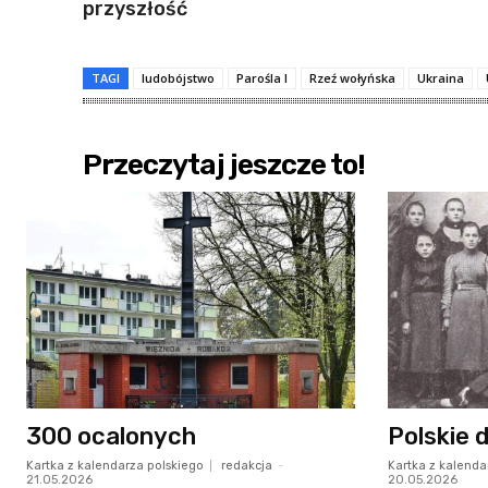
przyszłość
TAGI
ludobójstwo
Parośla I
Rzeź wołyńska
Ukraina
Przeczytaj jeszcze to!
300 ocalonych
Polskie d
Kartka z kalendarza polskiego
redakcja
-
Kartka z kalenda
21.05.2026
20.05.2026