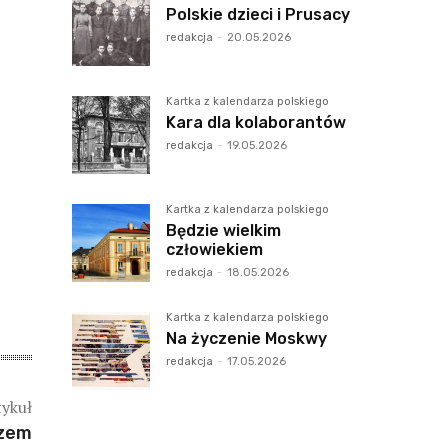
Polskie dzieci i Prusacy
redakcja
-
20.05.2026
Kartka z kalendarza polskiego
Kara dla kolaborantów
redakcja
-
19.05.2026
Kartka z kalendarza polskiego
Będzie wielkim
człowiekiem
redakcja
-
18.05.2026
Kartka z kalendarza polskiego
Na życzenie Moskwy
redakcja
-
17.05.2026
tykuł
rzem