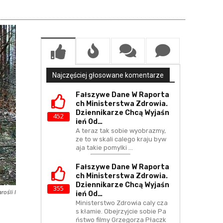
Najczęściej głosowane komentarze
Fałszywe Dane W Raporta
Ch Ministerstwa Zdrowia.
Dziennikarze Chcą Wyjaśn
452
Ień Od…
A teraz tak sobie wyobrazmy,
ze to w skali calego kraju byw
aja takie pomylki ...
Fałszywe Dane W Raporta
Ch Ministerstwa Zdrowia.
Dziennikarze Chcą Wyjaśn
355
rośli I
Ień Od…
Ministerstwo Zdrowia caly cza
s kłamie. Obejrzyjcie sobie Pa
ństwo filmy Grzegorza Płaczk