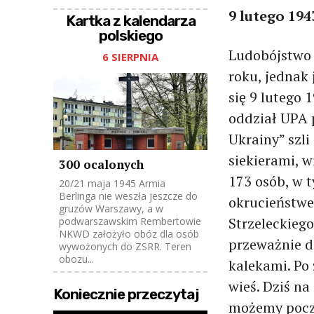
9 lutego 194
Kartka z kalendarza
polskiego
Ludobójstwo 
6 SIERPNIA
roku, jednak
się 9 lutego 
oddział UPA 
Ukrainy” szl
siekierami, 
300 ocalonych
173 osób, w t
20/21 maja 1945 Armia
Berlinga nie weszła jeszcze do
okrucieństw
gruzów Warszawy, a w
Strzeleckiego
podwarszawskim Rembertowie
NKWD założyło obóz dla osób
przeważnie dz
wywożonych do ZSRR. Teren
obozu...
kalekami. Po 
wieś. Dziś na
Koniecznie przeczytaj
możemy poczyt