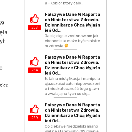
a - Kobiór ktory cały…
Fałszywe Dane W Raporta
Ch Ministerstwa Zdrowia.
39
Dziennikarze Chcą Wyjaśn
353
ęła
Ień Od…
Ja się ciągle zastanawiam jak
ył
ekonomista może być ministre
m zdrowia
Fałszywe Dane W Raporta
Ch Ministerstwa Zdrowia.
o
Dziennikarze Chcą Wyjaśn
254
Ień Od…
totalna mistyfikacja i manipula
zku
cja,oszuści całe niepowodzeni
e i nieskuteczność tego g...wn
a zwalają na tych co się…
Fałszywe Dane W Raporta
i
Ch Ministerstwa Zdrowia.
Dziennikarze Chcą Wyjaśn
239
Ień Od…
Co ciekawe Niedzielski miano
wał na stanowisko GIS równie