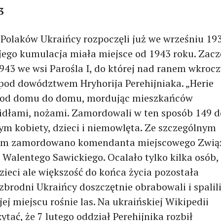
3
Polaków Ukraińcy rozpoczęli już we wrześniu 19
 jego kumulacja miała miejsce od 1943 roku. Zacz
1943 we wsi Parośla I, do której nad ranem wkrocz
pod dowództwem Hryhorija Perehijniaka. „Herie
i od domu do domu, mordując mieszkańców
widłami, nożami. Zamordowali w ten sposób 149 d
ym kobiety, dzieci i niemowlęta. Ze szczególnym
em zamordowano komendanta miejscowego Zwią
 Walentego Sawickiego. Ocalało tylko kilka osób,
ieci ale większość do końca życia pozostała
zbrodni Ukraińcy doszczętnie obrabowali i spalil
 jej miejscu rośnie las. Na ukraińskiej Wikipedii
ać, że 7 lutego oddział Perehijnika rozbił