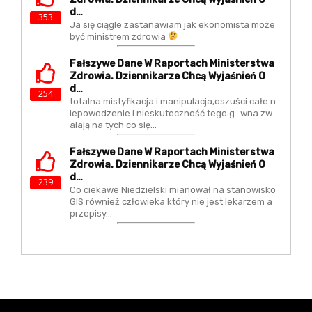
D…
353
Ja się ciągle zastanawiam jak ekonomista może
być ministrem zdrowia
Fałszywe Dane W Raportach Ministerstwa
Zdrowia. Dziennikarze Chcą Wyjaśnień O
D…
254
totalna mistyfikacja i manipulacja,oszuści całe n
iepowodzenie i nieskuteczność tego g...wna zw
alają na tych co się…
Fałszywe Dane W Raportach Ministerstwa
Zdrowia. Dziennikarze Chcą Wyjaśnień O
D…
239
Co ciekawe Niedzielski mianował na stanowisko
GIS również człowieka który nie jest lekarzem a
przepisy…