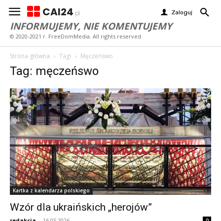
CAI24
Zaloguj
pl
INFORMUJEMY, NIE KOMENTUJEMY
© 2020-2021 r. FreeDomMedia. All rights reserved.
Strona główna
Tagi
Męczeńswo
Tag: męczeńswo
Kartka z kalendarza polskiego
Wzór dla ukraińskich „herojów”
redakcja
-
16.05.2026
0