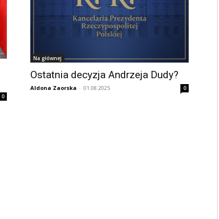
Na głównej
Ostatnia decyzja Andrzeja Dudy?
Aldona Zaorska
-
01.08.2025
0
0