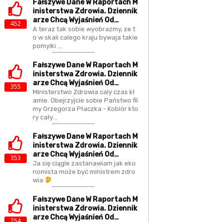
Fałszywe Dane W Raportach M
Inisterstwa Zdrowia. Dziennik
Arze Chcą Wyjaśnień Od…
452
A teraz tak sobie wyobrazmy, ze t
o w skali calego kraju bywaja takie
pomylki ...
Fałszywe Dane W Raportach M
Inisterstwa Zdrowia. Dziennik
Arze Chcą Wyjaśnień Od…
355
Ministerstwo Zdrowia caly czas kł
amie. Obejrzyjcie sobie Państwo fil
my Grzegorza Płaczka - Kobiór kto
ry cały…
Fałszywe Dane W Raportach M
Inisterstwa Zdrowia. Dziennik
Arze Chcą Wyjaśnień Od…
353
Ja się ciągle zastanawiam jak eko
nomista może być ministrem zdro
wia
Fałszywe Dane W Raportach M
Inisterstwa Zdrowia. Dziennik
Arze Chcą Wyjaśnień Od…
254