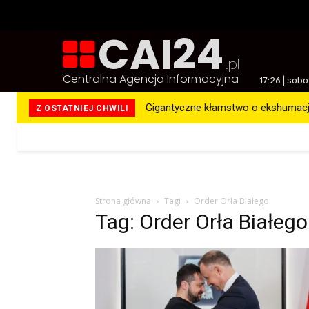
CAI24
.pl
Centralna Agencja Informacyjna
17:26 | sob
Gigantyczne kłamstwo o ekshumacja
Z OSTATNIEJ CHWILI
Więcej
Strona główna
Tagi
Order Orła Białego
Tag: Order Orła Białego