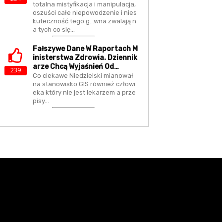
totalna mistyfikacja i manipulacja,
oszuści całe niepowodzenie i nies
kuteczność tego g...wna zwalają n
a tych co się…
Fałszywe Dane W Raportach M
Inisterstwa Zdrowia. Dziennik
Arze Chcą Wyjaśnień Od…
239
Co ciekawe Niedzielski mianował
na stanowisko GIS również człowi
eka który nie jest lekarzem a prze
pisy…