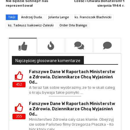
Nie będzie Schnepf nas
Cześć i Chwała Bohaterom! 1
reprezentował
sierpnia 1944 r.
TAGI
Andrzej Duda.
Jolanta Lange
ks. Franciszek Blachnicki
ks. Tadeusz Isakowicz-Zaleski
Order Orła Białego
Najczęściej głosowane komentarze
Fałszywe Dane W Raportach Ministerstw
A Zdrowia. Dziennikarze Chcą Wyjaśnień
Od…
452
A teraz tak sobie wyobrazmy, ze to w skali caleg
o kraju bywaja takie pomylki ...
Fałszywe Dane W Raportach Ministerstw
A Zdrowia. Dziennikarze Chcą Wyjaśnień
Od…
355
Ministerstwo Zdrowia caly czas kłamie. Obejrzyj
cie sobie Państwo filmy Grzegorza Płaczka - Ko
biór ktory cały…