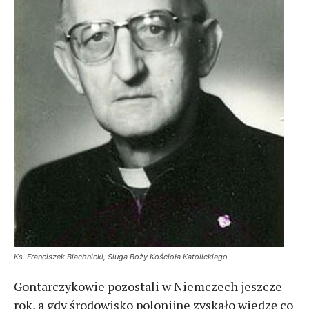
Ks. Franciszek Blachnicki, Sługa Boży Kościoła Katolickiego
Gontarczykowie pozostali w Niemczech jeszcze
rok, a gdy środowisko polonijne zyskało wiedzę co