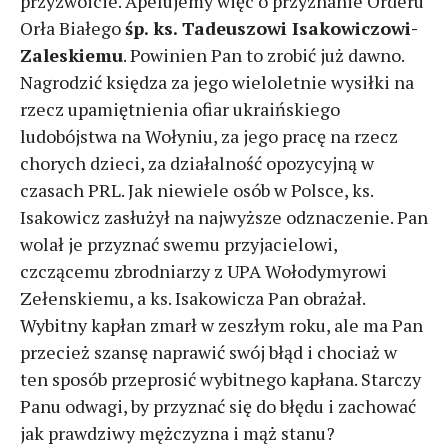
przyzwoicie. Apelujemy więc o przyznanie Orderu
Orła Białego
śp. ks. Tadeuszowi Isakowiczowi-
Zaleskiemu
. Powinien Pan to zrobić już dawno.
Nagrodzić księdza za jego wieloletnie wysiłki na
rzecz upamiętnienia ofiar ukraińskiego
ludobójstwa na Wołyniu, za jego pracę na rzecz
chorych dzieci, za działalność opozycyjną w
czasach PRL. Jak niewiele osób w Polsce, ks.
Isakowicz zasłużył na najwyższe odznaczenie. Pan
wolał je przyznać swemu przyjacielowi,
czczącemu zbrodniarzy z UPA Wołodymyrowi
Zełenskiemu, a ks. Isakowicza Pan obrażał.
Wybitny kapłan zmarł w zeszłym roku, ale ma Pan
przecież szansę naprawić swój błąd i chociaż w
ten sposób przeprosić wybitnego kapłana. Starczy
Panu odwagi, by przyznać się do błędu i zachować
jak prawdziwy mężczyzna i mąż stanu?