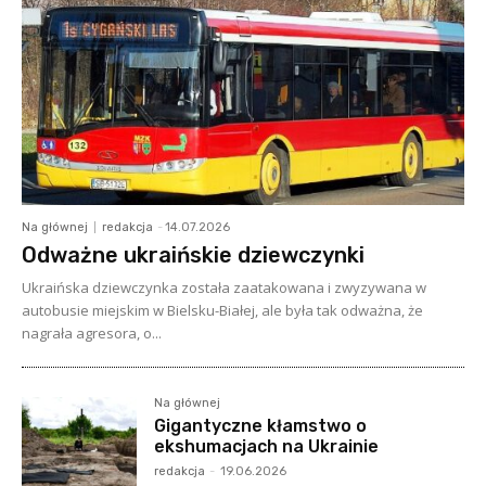
Na głównej
redakcja
-
14.07.2026
Odważne ukraińskie dziewczynki
Ukraińska dziewczynka została zaatakowana i zwyzywana w
autobusie miejskim w Bielsku-Białej, ale była tak odważna, że
nagrała agresora, o...
Na głównej
Gigantyczne kłamstwo o
ekshumacjach na Ukrainie
redakcja
-
19.06.2026