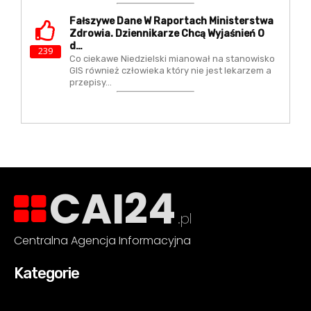
Fałszywe Dane W Raportach Ministerstwa
Zdrowia. Dziennikarze Chcą Wyjaśnień O
D…
239
Co ciekawe Niedzielski mianował na stanowisko
GIS również człowieka który nie jest lekarzem a
przepisy…
CAI24
.pl
Centralna Agencja Informacyjna
Kategorie