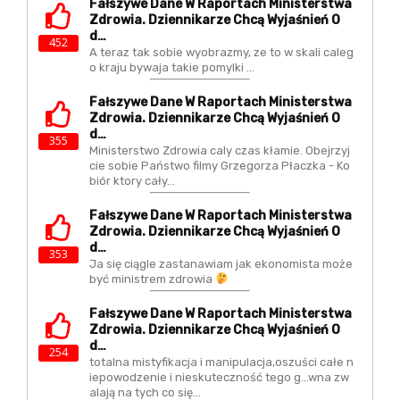
Fałszywe Dane W Raportach Ministerstwa
Zdrowia. Dziennikarze Chcą Wyjaśnień O
D…
452
A teraz tak sobie wyobrazmy, ze to w skali caleg
o kraju bywaja takie pomylki ...
Fałszywe Dane W Raportach Ministerstwa
Zdrowia. Dziennikarze Chcą Wyjaśnień O
D…
355
Ministerstwo Zdrowia caly czas kłamie. Obejrzyj
cie sobie Państwo filmy Grzegorza Płaczka - Ko
biór ktory cały…
Fałszywe Dane W Raportach Ministerstwa
Zdrowia. Dziennikarze Chcą Wyjaśnień O
D…
353
Ja się ciągle zastanawiam jak ekonomista może
być ministrem zdrowia
Fałszywe Dane W Raportach Ministerstwa
Zdrowia. Dziennikarze Chcą Wyjaśnień O
D…
254
totalna mistyfikacja i manipulacja,oszuści całe n
iepowodzenie i nieskuteczność tego g...wna zw
alają na tych co się…