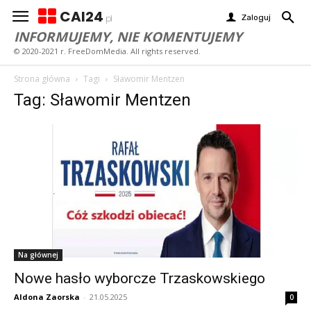
CAI24
Zaloguj
pl
INFORMUJEMY, NIE KOMENTUJEMY
© 2020-2021 r. FreeDomMedia. All rights reserved.
Strona główna
Tagi
Sławomir Mentzen
Tag: Sławomir Mentzen
Na głównej
Nowe hasło wyborcze Trzaskowskiego
Aldona Zaorska
-
21.05.2025
0