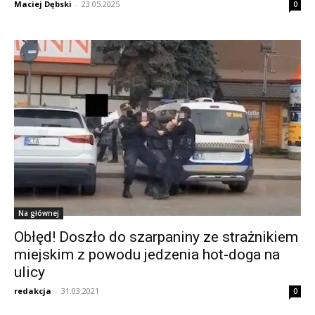
Maciej Dębski
-
23.05.2025
0
Na głównej
Obłęd! Doszło do szarpaniny ze strażnikiem
miejskim z powodu jedzenia hot-doga na
ulicy
redakcja
-
31.03.2021
0