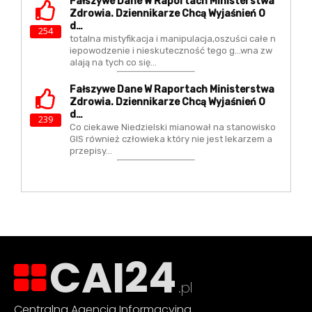
Fałszywe Dane W Raportach Ministerstwa
Zdrowia. Dziennikarze Chcą Wyjaśnień O
D…
254
totalna mistyfikacja i manipulacja,oszuści całe n
iepowodzenie i nieskuteczność tego g...wna zw
alają na tych co się…
Fałszywe Dane W Raportach Ministerstwa
Zdrowia. Dziennikarze Chcą Wyjaśnień O
D…
239
Co ciekawe Niedzielski mianował na stanowisko
GIS również człowieka który nie jest lekarzem a
przepisy…
CAI24
.pl
Centralna Agencja Informacyjna