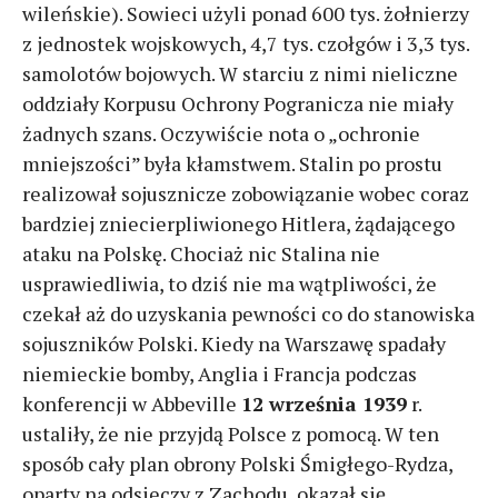
wileńskie). Sowieci użyli ponad 600 tys. żołnierzy
z jednostek wojskowych, 4,7 tys. czołgów i 3,3 tys.
samolotów bojowych. W starciu z nimi nieliczne
oddziały Korpusu Ochrony Pogranicza nie miały
żadnych szans. Oczywiście nota o „ochronie
mniejszości” była kłamstwem. Stalin po prostu
realizował sojusznicze zobowiązanie wobec coraz
bardziej zniecierpliwionego Hitlera, żądającego
ataku na Polskę. Chociaż nic Stalina nie
usprawiedliwia, to dziś nie ma wątpliwości, że
czekał aż do uzyskania pewności co do stanowiska
sojuszników Polski. Kiedy na Warszawę spadały
niemieckie bomby, Anglia i Francja podczas
konferencji w Abbeville
12 września 1939
r.
ustaliły, że nie przyjdą Polsce z pomocą. W ten
sposób cały plan obrony Polski Śmigłego-Rydza,
oparty na odsieczy z Zachodu, okazał się