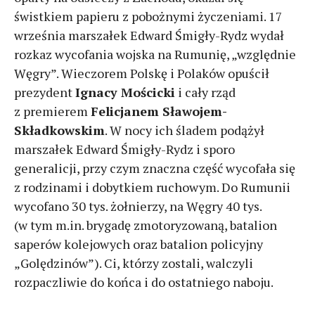
świstkiem papieru z pobożnymi życzeniami. 17
września marszałek Edward Śmigły-Rydz wydał
rozkaz wycofania wojska na Rumunię, „względnie
Węgry”. Wieczorem Polskę i Polaków opuścił
prezydent
Ignacy Mościcki
i cały rząd
z premierem
Felicjanem Sławojem-
Składkowskim
. W nocy ich śladem podążył
marszałek Edward Śmigły-Rydz i sporo
generalicji, przy czym znaczna część wycofała się
z rodzinami i dobytkiem ruchowym. Do Rumunii
wycofano 30 tys. żołnierzy, na Węgry 40 tys.
(w tym m.in. brygadę zmotoryzowaną, batalion
saperów kolejowych oraz batalion policyjny
„Golędzinów”). Ci, którzy zostali, walczyli
rozpaczliwie do końca i do ostatniego naboju.