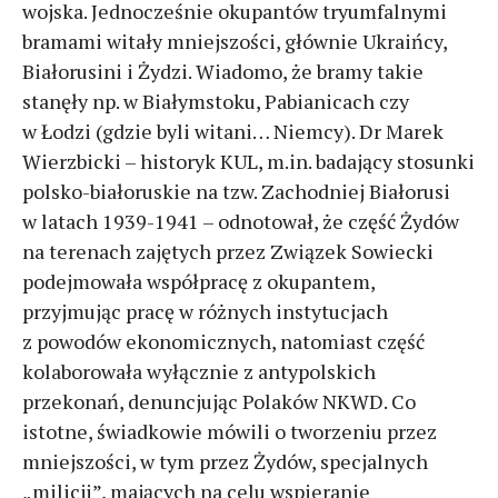
wojska. Jednocześnie okupantów tryumfalnymi
bramami witały mniejszości, głównie Ukraińcy,
Białorusini i Żydzi. Wiadomo, że bramy takie
stanęły np. w Białymstoku, Pabianicach czy
w Łodzi (gdzie byli witani… Niemcy). Dr Marek
Wierzbicki – historyk KUL, m.in. badający stosunki
polsko-białoruskie na tzw. Zachodniej Białorusi
w latach 1939-1941 – odnotował, że część Żydów
na terenach zajętych przez Związek Sowiecki
podejmowała współpracę z okupantem,
przyjmując pracę w różnych instytucjach
z powodów ekonomicznych, natomiast część
kolaborowała wyłącznie z antypolskich
przekonań, denuncjując Polaków NKWD. Co
istotne, świadkowie mówili o tworzeniu przez
mniejszości, w tym przez Żydów, specjalnych
„milicji”, mających na celu wspieranie