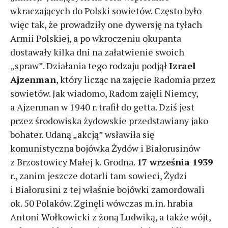
wkraczających do Polski sowietów. Często było
więc tak, że prowadziły one dywersję na tyłach
Armii Polskiej, a po wkroczeniu okupanta
dostawały kilka dni na załatwienie swoich
„spraw”. Działania tego rodzaju podjął
Izrael
Ajzenman
, który licząc na zajęcie Radomia przez
sowietów. Jak wiadomo, Radom zajęli Niemcy,
a Ajzenman w 1940 r. trafił do getta. Dziś jest
przez środowiska żydowskie przedstawiany jako
bohater. Udaną „akcją” wsławiła się
komunistyczna bojówka Żydów i Białorusinów
z Brzostowicy Małej k. Grodna.
17 września 1939
r., zanim jeszcze dotarli tam sowieci, Żydzi
i Białorusini z tej właśnie bojówki zamordowali
ok. 50 Polaków. Zginęli wówczas m.in. hrabia
Antoni Wołkowicki z żoną Ludwiką, a także wójt,