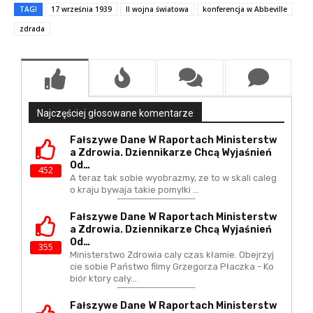
TAGI
17 września 1939
II wojna światowa
konferencja w Abbeville
zdrada
Najczęściej głosowane komentarze
Fałszywe Dane W Raportach Ministerstw
A Zdrowia. Dziennikarze Chcą Wyjaśnień
Od…
452
A teraz tak sobie wyobrazmy, ze to w skali caleg
o kraju bywaja takie pomylki ...
Fałszywe Dane W Raportach Ministerstw
A Zdrowia. Dziennikarze Chcą Wyjaśnień
Od…
355
Ministerstwo Zdrowia caly czas kłamie. Obejrzyj
cie sobie Państwo filmy Grzegorza Płaczka - Ko
biór ktory cały…
Fałszywe Dane W Raportach Ministerstw