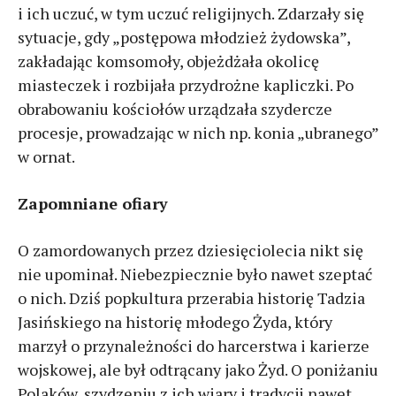
i ich uczuć, w tym uczuć religijnych. Zdarzały się
sytuacje, gdy „postępowa młodzież żydowska”,
zakładając komsomoły, objeżdżała okolicę
miasteczek i rozbijała przydrożne kapliczki. Po
obrabowaniu kościołów urządzała szydercze
procesje, prowadzając w nich np. konia „ubranego”
w ornat.
Zapomniane ofiary
O zamordowanych przez dziesięciolecia nikt się
nie upominał. Niebezpiecznie było nawet szeptać
o nich. Dziś popkultura przerabia historię Tadzia
Jasińskiego na historię młodego Żyda, który
marzył o przynależności do harcerstwa i karierze
wojskowej, ale był odtrącany jako Żyd. O poniżaniu
Polaków, szydzeniu z ich wiary i tradycji nawet