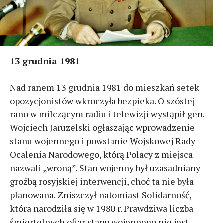
13 grudnia 1981
Nad ranem 13 grudnia 1981 do mieszkań setek
opozycjonistów wkroczyła bezpieka. O szóstej
rano w milczącym radiu i telewizji wystąpił gen.
Wojciech Jaruzelski ogłaszając wprowadzenie
stanu wojennego i powstanie Wojskowej Rady
Ocalenia Narodowego, którą Polacy z miejsca
nazwali „wroną”. Stan wojenny był uzasadniany
groźbą rosyjskiej interwencji, choć ta nie była
planowana. Zniszczył natomiast Solidarność,
która narodziła się w 1980 r. Prawdziwa liczba
śmiertelnych ofiar stanu wojennego nie jest