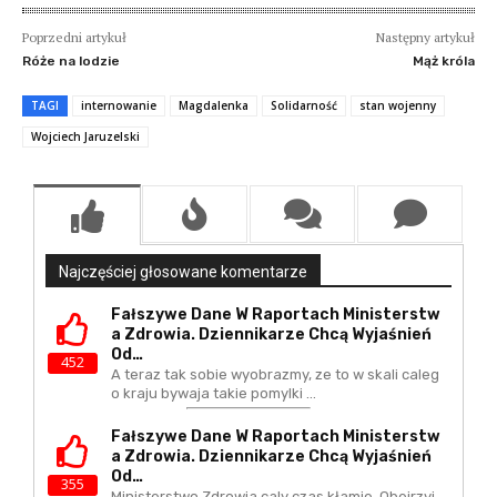
Poprzedni artykuł
Następny artykuł
Róże na lodzie
Mąż króla
TAGI
internowanie
Magdalenka
Solidarność
stan wojenny
Wojciech Jaruzelski
Najczęściej głosowane komentarze
Fałszywe Dane W Raportach Ministerstw
A Zdrowia. Dziennikarze Chcą Wyjaśnień
Od…
452
A teraz tak sobie wyobrazmy, ze to w skali caleg
o kraju bywaja takie pomylki ...
Fałszywe Dane W Raportach Ministerstw
A Zdrowia. Dziennikarze Chcą Wyjaśnień
Od…
355
Ministerstwo Zdrowia caly czas kłamie. Obejrzyj