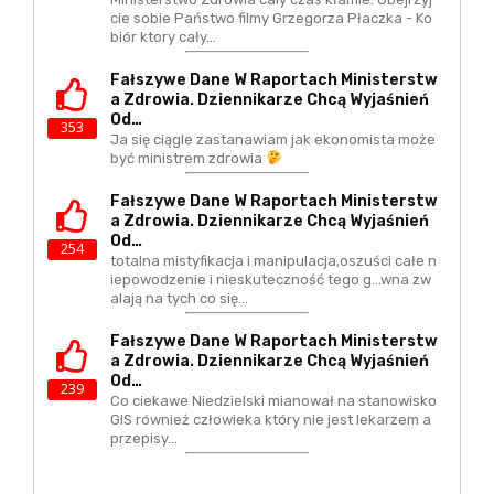
cie sobie Państwo filmy Grzegorza Płaczka - Ko
biór ktory cały…
Fałszywe Dane W Raportach Ministerstw
A Zdrowia. Dziennikarze Chcą Wyjaśnień
Od…
353
Ja się ciągle zastanawiam jak ekonomista może
być ministrem zdrowia
Fałszywe Dane W Raportach Ministerstw
A Zdrowia. Dziennikarze Chcą Wyjaśnień
Od…
254
totalna mistyfikacja i manipulacja,oszuści całe n
iepowodzenie i nieskuteczność tego g...wna zw
alają na tych co się…
Fałszywe Dane W Raportach Ministerstw
A Zdrowia. Dziennikarze Chcą Wyjaśnień
Od…
239
Co ciekawe Niedzielski mianował na stanowisko
GIS również człowieka który nie jest lekarzem a
przepisy…