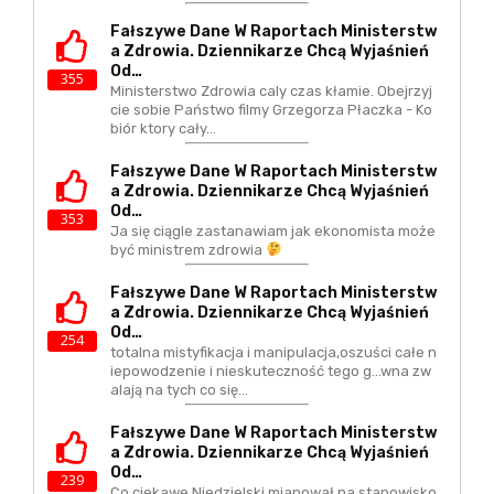
Fałszywe Dane W Raportach Ministerstw
A Zdrowia. Dziennikarze Chcą Wyjaśnień
Od…
355
Ministerstwo Zdrowia caly czas kłamie. Obejrzyj
cie sobie Państwo filmy Grzegorza Płaczka - Ko
biór ktory cały…
Fałszywe Dane W Raportach Ministerstw
A Zdrowia. Dziennikarze Chcą Wyjaśnień
Od…
353
Ja się ciągle zastanawiam jak ekonomista może
być ministrem zdrowia
Fałszywe Dane W Raportach Ministerstw
A Zdrowia. Dziennikarze Chcą Wyjaśnień
Od…
254
totalna mistyfikacja i manipulacja,oszuści całe n
iepowodzenie i nieskuteczność tego g...wna zw
alają na tych co się…
Fałszywe Dane W Raportach Ministerstw
A Zdrowia. Dziennikarze Chcą Wyjaśnień
Od…
239
Co ciekawe Niedzielski mianował na stanowisko