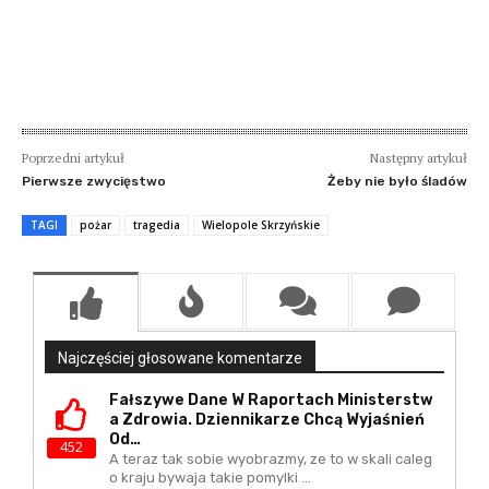
Poprzedni artykuł
Następny artykuł
Pierwsze zwycięstwo
Żeby nie było śladów
TAGI
pożar
tragedia
Wielopole Skrzyńskie
Najczęściej głosowane komentarze
Fałszywe Dane W Raportach Ministerstw
A Zdrowia. Dziennikarze Chcą Wyjaśnień
Od…
452
A teraz tak sobie wyobrazmy, ze to w skali caleg
o kraju bywaja takie pomylki ...