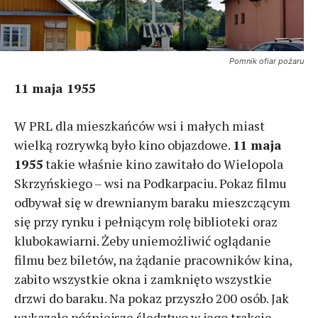
Pomnik ofiar pożaru
11 maja 1955
W PRL dla mieszkańców wsi i małych miast
wielką rozrywką było kino objazdowe.
11 maja
1955
takie właśnie kino zawitało do Wielopola
Skrzyńskiego – wsi na Podkarpaciu. Pokaz filmu
odbywał się w drewnianym baraku mieszczącym
się przy rynku i pełniącym rolę biblioteki oraz
klubokawiarni. Żeby uniemożliwić oglądanie
filmu bez biletów, na żądanie pracowników kina,
zabito wszystkie okna i zamknięto wszystkie
drzwi do baraku. Na pokaz przyszło 200 osób. Jak
wykazało późniejsze śledztwo w jego trakcie