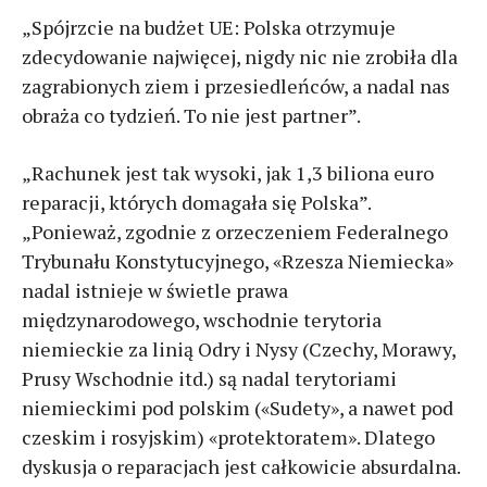
„Spójrzcie na budżet UE: Polska otrzymuje
zdecydowanie najwięcej, nigdy nic nie zrobiła dla
zagrabionych ziem i przesiedleńców, a nadal nas
obraża co tydzień. To nie jest partner”.
„Rachunek jest tak wysoki, jak 1,3 biliona euro
reparacji, których domagała się Polska”.
„Ponieważ, zgodnie z orzeczeniem Federalnego
Trybunału Konstytucyjnego, «Rzesza Niemiecka»
nadal istnieje w świetle prawa
międzynarodowego, wschodnie terytoria
niemieckie za linią Odry i Nysy (Czechy, Morawy,
Prusy Wschodnie itd.) są nadal terytoriami
niemieckimi pod polskim («Sudety», a nawet pod
czeskim i rosyjskim) «protektoratem». Dlatego
dyskusja o reparacjach jest całkowicie absurdalna.