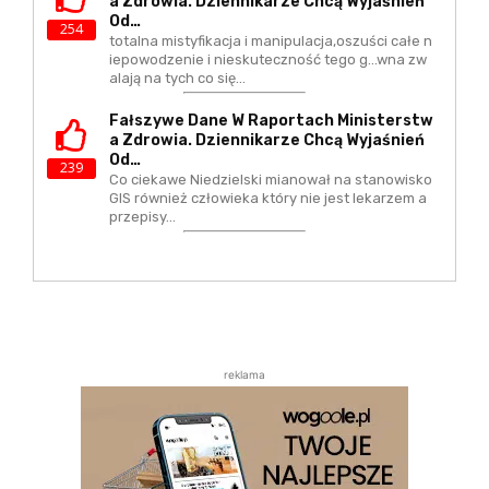
A Zdrowia. Dziennikarze Chcą Wyjaśnień
Od…
254
totalna mistyfikacja i manipulacja,oszuści całe n
iepowodzenie i nieskuteczność tego g...wna zw
alają na tych co się…
Fałszywe Dane W Raportach Ministerstw
A Zdrowia. Dziennikarze Chcą Wyjaśnień
Od…
239
Co ciekawe Niedzielski mianował na stanowisko
GIS również człowieka który nie jest lekarzem a
przepisy…
reklama