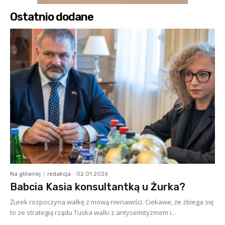
Ostatnio dodane
Na głównej
redakcja
-
02.01.2026
Babcia Kasia konsultantką u Żurka?
Żurek rozpoczyna walkę z mową nienawiści. Ciekawe, że zbiega się
to ze strategią rządu Tuska walki z antysemityzmem i...