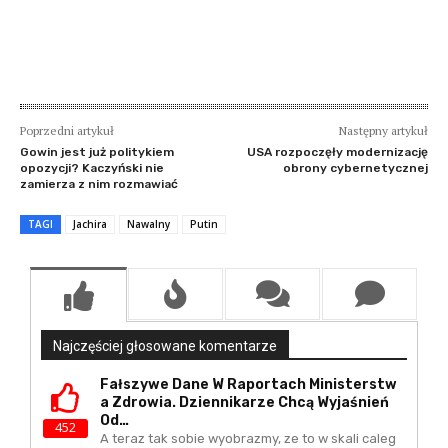
Poprzedni artykuł
Następny artykuł
Gowin jest już politykiem
USA rozpoczęły modernizację
opozycji? Kaczyński nie
obrony cybernetycznej
zamierza z nim rozmawiać
TAGI
Jachira
Nawalny
Putin
Najczęściej głosowane komentarze
Fałszywe Dane W Raportach Ministerstw
A Zdrowia. Dziennikarze Chcą Wyjaśnień
Od…
452
A teraz tak sobie wyobrazmy, ze to w skali caleg