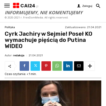
CAI24
Zaloguj
pl
INFORMUJEMY, NIE KOMENTUJEMY
© 2020-2021 r. FreeDomMedia. All rights reserved.
Zaktualizowano:
21.04.2021
Polityka
Cyrk Jachiry w Sejmie! Poseł KO
wymachuje pięścią do Putina
WIDEO
Autor
redakcja
21.04.2021
Czas czytania:
< 1
min.