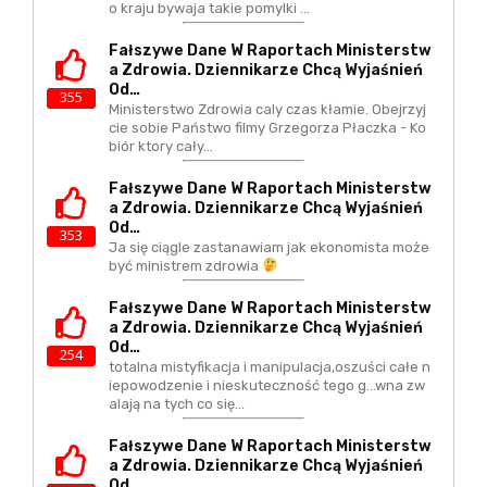
o kraju bywaja takie pomylki ...
Fałszywe Dane W Raportach Ministerstw
A Zdrowia. Dziennikarze Chcą Wyjaśnień
Od…
355
Ministerstwo Zdrowia caly czas kłamie. Obejrzyj
cie sobie Państwo filmy Grzegorza Płaczka - Ko
biór ktory cały…
Fałszywe Dane W Raportach Ministerstw
A Zdrowia. Dziennikarze Chcą Wyjaśnień
Od…
353
Ja się ciągle zastanawiam jak ekonomista może
być ministrem zdrowia
Fałszywe Dane W Raportach Ministerstw
A Zdrowia. Dziennikarze Chcą Wyjaśnień
Od…
254
totalna mistyfikacja i manipulacja,oszuści całe n
iepowodzenie i nieskuteczność tego g...wna zw
alają na tych co się…
Fałszywe Dane W Raportach Ministerstw
A Zdrowia. Dziennikarze Chcą Wyjaśnień
Od…