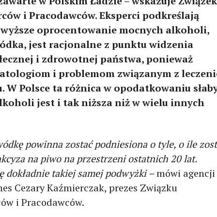
awarte w Polskim Ładzie – wskazuje Związek
rców i Pracodawców. Eksperci podkreślają
 wyższe oprocentowanie mocnych alkoholi,
wódka, jest racjonalne z punktu widzenia
ołecznej i zdrowotnej państwa, ponieważ
atologiom i problemom związanym z leczen
. W Polsce ta różnica w opodatkowaniu słab
koholi jest i tak niższa niż w wielu innych
ódkę powinna zostać podniesiona o tyle, o ile zost
kcyza na piwo na przestrzeni ostatnich 20 lat.
 dokładnie takiej samej podwyżki –
mówi agencji
nes Cezary Kaźmierczak, prezes Związku
ców i Pracodawców.