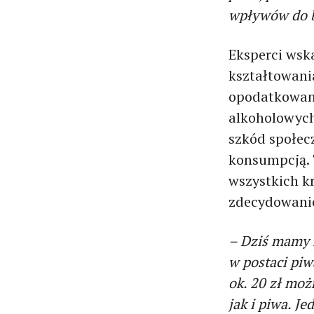
wpływów do b
Eksperci wska
kształtowani
opodatkowani
alkoholowych
szkód społe
konsumpcją. 
wszystkich k
zdecydowanie
– Dziś mamy n
w postaci piw
ok. 20 zł moż
jak i piwa. J