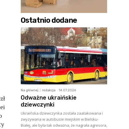
Ostatnio dodane
Na głównej
redakcja
-
14.07.2026
Odważne ukraińskie
zł
dziewczynki
ei
Ukraińska dziewczynka została zaatakowana i
o
zwyzywana w autobusie miejskim w Bielsku-
ty
Białej, ale była tak odważna, że nagrała agresora,