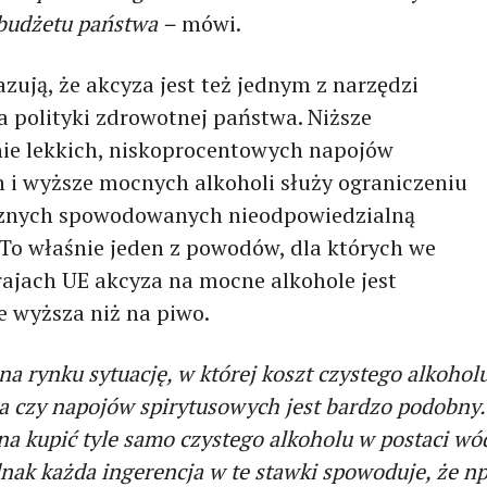
udżetu państwa –
mówi.
zują, że akcyza jest też jednym z narzędzi
a polityki zdrowotnej państwa. Niższe
e lekkich, niskoprocentowych napojów
 i wyższe mocnych alkoholi służy ograniczeniu
cznych spowodowanych nieodpowiedzialną
To właśnie jeden z powodów, dla których we
rajach UE akcyza na mocne alkohole jest
 wyższa niż na piwo.
a rynku sytuację, w której koszt czystego alkohol
a czy napojów spirytusowych jest bardzo podobny.
na kupić tyle samo czystego alkoholu w postaci wód
ednak każda ingerencja w te stawki spowoduje, że np