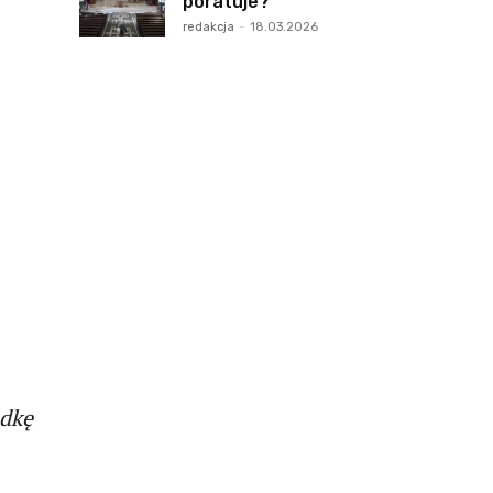
poratuje?
redakcja
-
18.03.2026
ódkę