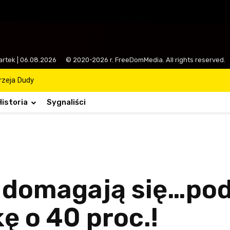
artek | 06.08.2026
© 2020-2026 r. FreeDomMedia. All rights reserved.
drzeja Dudy
Historia
Sygnaliści
 domagają się…pod
ę o 40 proc.!