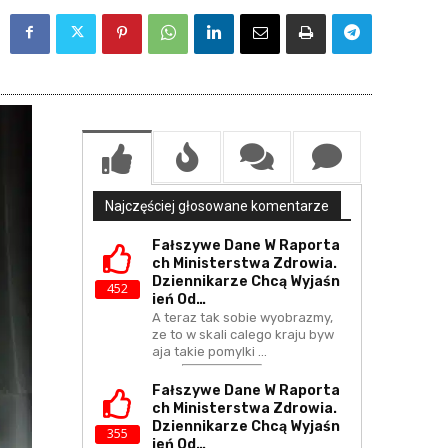
Najczęściej głosowane komentarze
Fałszywe Dane W Raporta
Ch Ministerstwa Zdrowia.
Dziennikarze Chcą Wyjaśn
452
Ień Od…
A teraz tak sobie wyobrazmy,
ze to w skali calego kraju byw
aja takie pomylki ...
Fałszywe Dane W Raporta
Ch Ministerstwa Zdrowia.
Dziennikarze Chcą Wyjaśn
355
Ień Od…