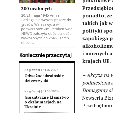
podatkowe z
Przedsiębio
300 ocalonych
ponadto, że
20/21 maja 1945 Armia
Berlinga nie weszła jeszcze do
takich jak 
gruzów Warszawy, a w
podwarszawskim Rembertowie
polityki sp
NKWD założyło obóz dla osób
zapobiega p
wywożonych do ZSRR. Teren
obozu...
alkoholizmu
i mocnych al
Koniecznie przeczytaj
krajach UE.
Na głównej
14.07.2026
– Akcyza na w
Odważne ukraińskie
dziewczynki
podniesiona a
Domagamy się
Na głównej
19.06.2026
Gigantyczne kłamstwo
Newseria Biz
o ekshumacjach na
Przedsiębior
Ukrainie