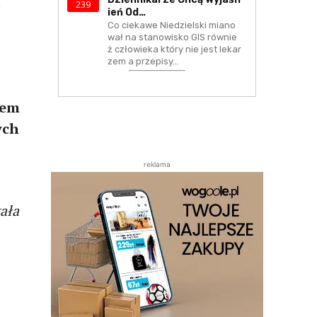
239
Ień Od…
Co ciekawe Niedzielski miano
wał na stanowisko GIS równie
ż człowieka który nie jest lekar
zem a przepisy…
iem
ych
reklama
ała