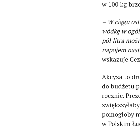
w 100 kg brz
– W ciągu ost
wódkę w ogóle
pół litra możn
napojem nasto
wskazuje Cez
Akcyza to dr
do budżetu p
rocznie. Pre
zwiększyłaby
pomogłoby m.
w Polskim Ła