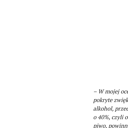
– W mojej oce
pokryte zwięk
alkohol, prze
o 40%, czyli o
piwo, powinn