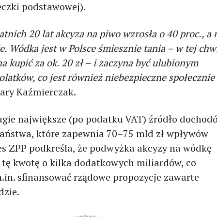
eczki podstawowej).
atnich 20 lat akcyza na piwo wzrosła o 40 proc., a 
. Wódka jest w Polsce śmiesznie tania –
w tej chwi
a kupić za ok. 20 zł –
i zaczyna być ulubionym
latków, co jest również niebezpieczne społecznie
ary Kaźmierczak.
ugie największe (po podatku VAT) źródło dochod
aństwa, które zapewnia 70–75 mld zł wpływów
zes ZPP podkreśla, że podwyżka akcyzy na wódkę
 tę kwotę o kilka dodatkowych miliardów, co
in. sfinansować rządowe propozycje zawarte
dzie.
- reklama -