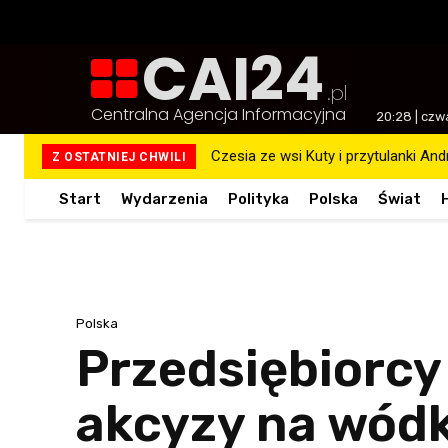
CAI24
.pl
Centralna Agencja Informacyjna
20:28 | czw
Czesia ze wsi Kuty i przytulanki An
Z OSTATNIEJ CHWILI
Start
Wydarzenia
Polityka
Polska
Świat
Polska
Przedsiębiorcy
akcyzy na wódk