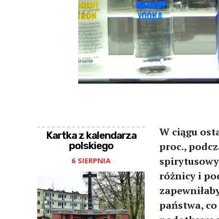
W ciągu osta
Kartka z kalendarza
polskiego
proc., podc
spirytusowy
6 SIERPNIA
różnicy i p
zapewniłaby
państwa, co