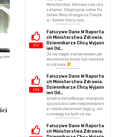
Ministerstwo Zdrowia caly cza
s kłamie. Obejrzyjcie sobie Pa
ństwo filmy Grzegorza Płaczk
a - Kobiór ktory cały…
Fałszywe Dane W Raporta
Ch Ministerstwa Zdrowia.
Dziennikarze Chcą Wyjaśn
353
Ień Od…
Ja się ciągle zastanawiam jak
ay,com
ekonomista może być ministre
m zdrowia
Fałszywe Dane W Raporta
Ch Ministerstwa Zdrowia.
Dziennikarze Chcą Wyjaśn
254
Ień Od…
totalna mistyfikacja i manipula
cja,oszuści całe niepowodzeni
ści
e i nieskuteczność tego g...wn
a zwalają na tych co się…
Fałszywe Dane W Raporta
Ch Ministerstwa Zdrowia.
Dziennikarze Chcą Wyjaśn