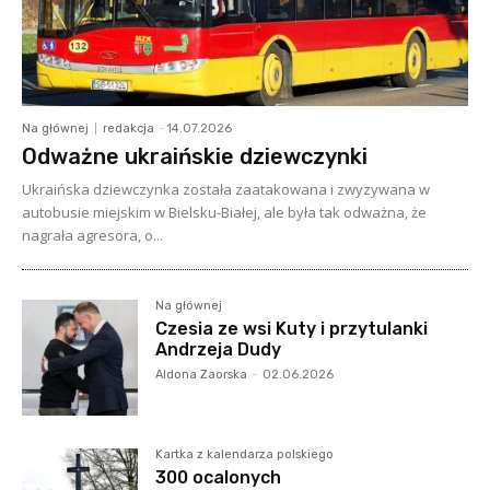
Na głównej
redakcja
-
14.07.2026
Odważne ukraińskie dziewczynki
Ukraińska dziewczynka została zaatakowana i zwyzywana w
autobusie miejskim w Bielsku-Białej, ale była tak odważna, że
nagrała agresora, o...
Na głównej
Czesia ze wsi Kuty i przytulanki
Andrzeja Dudy
Aldona Zaorska
-
02.06.2026
Kartka z kalendarza polskiego
300 ocalonych