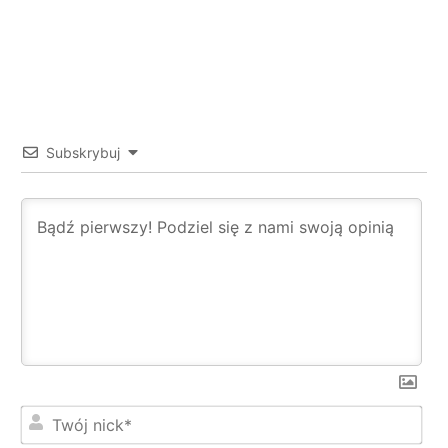
Subskrybuj
Twó
nic