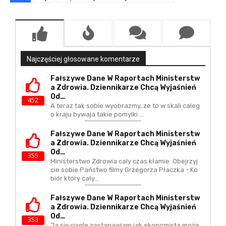
Najczęściej głosowane komentarze
Fałszywe Dane W Raportach Ministerstw
A Zdrowia. Dziennikarze Chcą Wyjaśnień
Od…
452
A teraz tak sobie wyobrazmy, ze to w skali caleg
o kraju bywaja takie pomylki ...
Fałszywe Dane W Raportach Ministerstw
A Zdrowia. Dziennikarze Chcą Wyjaśnień
Od…
355
Ministerstwo Zdrowia caly czas kłamie. Obejrzyj
cie sobie Państwo filmy Grzegorza Płaczka - Ko
biór ktory cały…
Fałszywe Dane W Raportach Ministerstw
A Zdrowia. Dziennikarze Chcą Wyjaśnień
Od…
353
Ja się ciągle zastanawiam jak ekonomista może