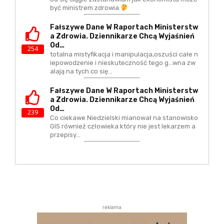
być ministrem zdrowia
Fałszywe Dane W Raportach Ministerstw
A Zdrowia. Dziennikarze Chcą Wyjaśnień
Od…
254
totalna mistyfikacja i manipulacja,oszuści całe n
iepowodzenie i nieskuteczność tego g...wna zw
alają na tych co się…
Fałszywe Dane W Raportach Ministerstw
A Zdrowia. Dziennikarze Chcą Wyjaśnień
Od…
239
Co ciekawe Niedzielski mianował na stanowisko
GIS również człowieka który nie jest lekarzem a
przepisy…
reklama