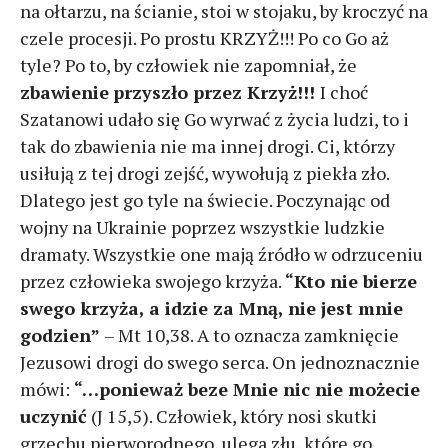
na ołtarzu, na ścianie, stoi w stojaku, by kroczyć na
czele procesji. Po prostu KRZYŻ!!! Po co Go aż
tyle? Po to, by człowiek nie zapomniał, że
zbawienie
przyszło przez Krzyż!!!
I choć
Szatanowi udało się Go wyrwać z życia ludzi, to i
tak do zbawienia nie ma innej drogi. Ci, którzy
usiłują z tej drogi zejść, wywołują z piekła zło.
Dlatego jest go tyle na świecie. Poczynając od
wojny na Ukrainie poprzez wszystkie ludzkie
dramaty. Wszystkie one mają źródło w odrzuceniu
przez człowieka swojego krzyża.
“Kto nie bierze
swego krzyża, a idzie za Mną, nie jest mnie
godzien”
– Mt 10,38. A to oznacza zamknięcie
Jezusowi drogi do swego serca. On jednoznacznie
mówi:
“…ponieważ beze Mnie nic nie możecie
uczynić
(J 15,5). Człowiek, który nosi skutki
grzechu pierworodnego, ulega złu, które go