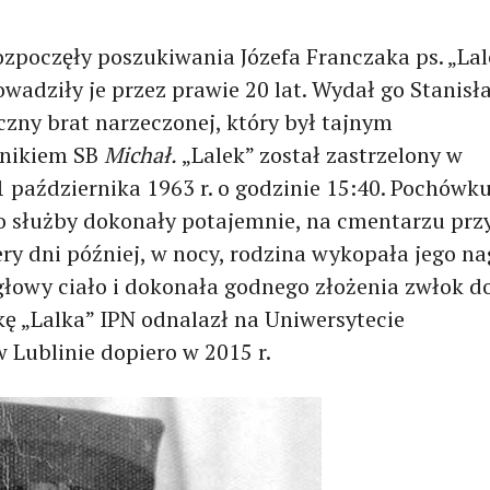
zpoczęły poszukiwania Józefa Franczaka ps. „Lal
rowadziły je przez prawie 20 lat. Wydał go Stanisł
czny brat narzeczonej, który był tajnym
nikiem SB
Michał.
„Lalek” został zastrzelony w
 października 1963 r. o godzinie 15:40. Pochówk
 służby dokonały potajemnie, na cmentarzu przy
ery dni później, w nocy, rodzina wykopała jego na
łowy ciało i dokonała godnego złożenia zwłok d
kę „Lalka” IPN odnalazł na Uniwersytecie
Lublinie dopiero w 2015 r.