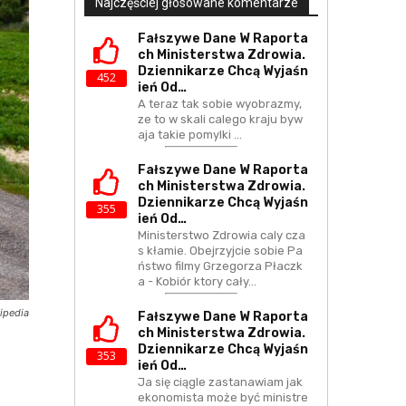
Najczęściej głosowane komentarze
Fałszywe Dane W Raporta
Ch Ministerstwa Zdrowia.
Dziennikarze Chcą Wyjaśn
452
Ień Od…
A teraz tak sobie wyobrazmy,
ze to w skali calego kraju byw
aja takie pomylki ...
Fałszywe Dane W Raporta
Ch Ministerstwa Zdrowia.
Dziennikarze Chcą Wyjaśn
355
Ień Od…
Ministerstwo Zdrowia caly cza
s kłamie. Obejrzyjcie sobie Pa
ństwo filmy Grzegorza Płaczk
a - Kobiór ktory cały…
kipedia
Fałszywe Dane W Raporta
Ch Ministerstwa Zdrowia.
Dziennikarze Chcą Wyjaśn
353
Ień Od…
Ja się ciągle zastanawiam jak
ekonomista może być ministre