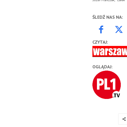
Józef Franczak, “Lalek”
ŚLEDŹ NAS NA:
CZYTAJ:
OGLĄDAJ: