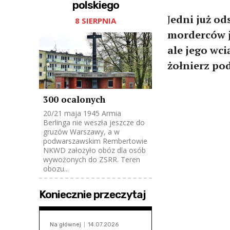
polskiego
J
edni już od
8 SIERPNIA
morderców j
ale jego wci
żołnierz po
300 ocalonych
20/21 maja 1945 Armia
Berlinga nie weszła jeszcze do
gruzów Warszawy, a w
podwarszawskim Rembertowie
NKWD założyło obóz dla osób
wywożonych do ZSRR. Teren
obozu...
Koniecznie przeczytaj
Na głównej
14.07.2026