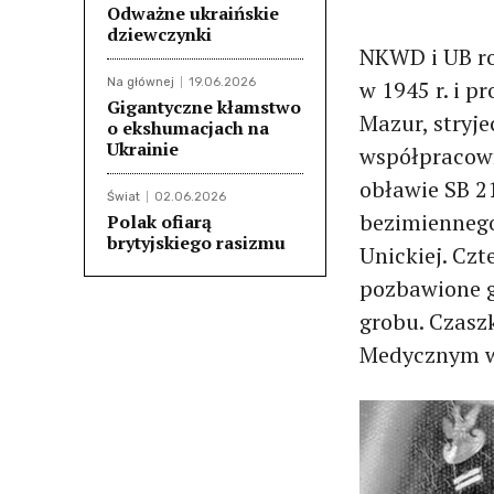
Odważne ukraińskie
dziewczynki
NKWD i UB ro
Na głównej
19.06.2026
w 1945 r. i p
Gigantyczne kłamstwo
Mazur, stryje
o ekshumacjach na
Ukrainie
współpracow
obławie SB 21
Świat
02.06.2026
bezimiennego
Polak ofiarą
brytyjskiego rasizmu
Unickiej. Czt
pozbawione g
grobu. Czasz
Medycznym w 