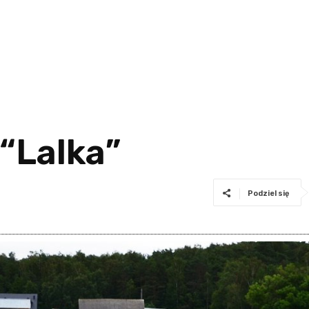
 “Lalka”
Podziel się