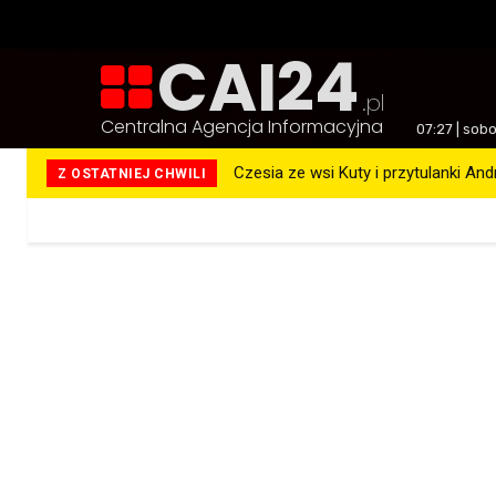
CAI24
.pl
Centralna Agencja Informacyjna
07:27 | sob
Czesia ze wsi Kuty i przytulanki An
Z OSTATNIEJ CHWILI
Więcej