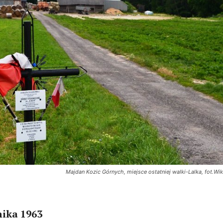
Majdan Kozic Górnych, miejsce ostatniej walki-Lalka, fot.Wi
nika 1963