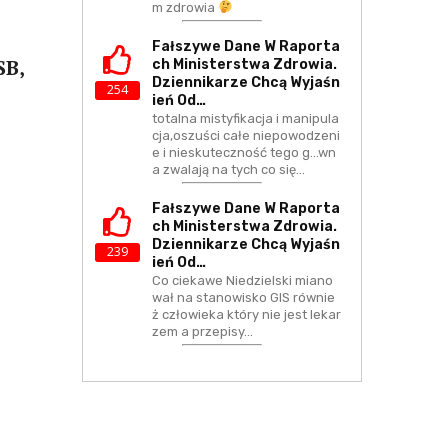
m zdrowia
Fałszywe Dane W Raporta
SB,
Ch Ministerstwa Zdrowia.
Dziennikarze Chcą Wyjaśn
254
Ień Od…
totalna mistyfikacja i manipula
cja,oszuści całe niepowodzeni
e i nieskuteczność tego g...wn
a zwalają na tych co się…
Fałszywe Dane W Raporta
Ch Ministerstwa Zdrowia.
Dziennikarze Chcą Wyjaśn
239
Ień Od…
Co ciekawe Niedzielski miano
wał na stanowisko GIS równie
ż człowieka który nie jest lekar
zem a przepisy…