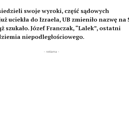
siedzieli swoje wyroki, część sądowych
uż uciekła do Izraela, UB zmieniło nazwę na 
ąż szukało. Józef Franczak, “Lalek”, ostatni
dziemia niepodległościowego
.
- reklama -