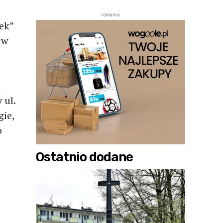
reklama
ek”
aw
u
 ul.
gie,
o
Ostatnio dodane