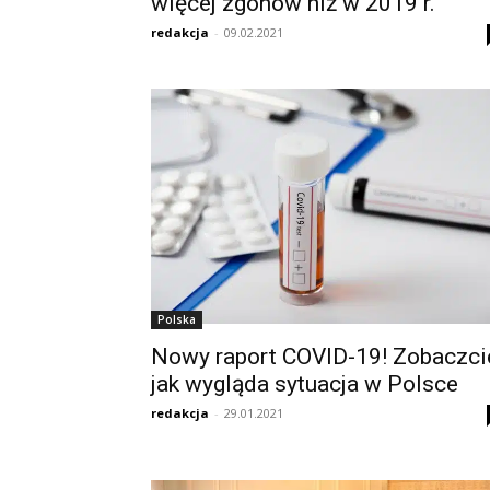
więcej zgonów niż w 2019 r.
redakcja
-
09.02.2021
Polska
Nowy raport COVID-19! Zobaczci
jak wygląda sytuacja w Polsce
redakcja
-
29.01.2021