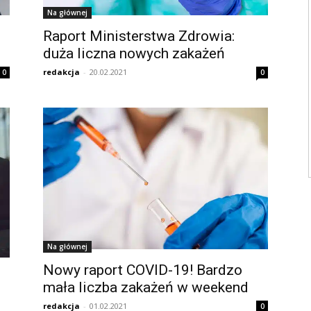
Na głównej
Raport Ministerstwa Zdrowia:
duża liczna nowych zakażeń
redakcja
-
20.02.2021
0
0
Na głównej
Nowy raport COVID-19! Bardzo
mała liczba zakażeń w weekend
redakcja
-
01.02.2021
0