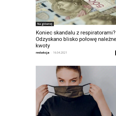
Na głównej
Koniec skandalu z respiratorami?
Odzyskano blisko połowę należne
kwoty
redakcja
-
16.04.2021