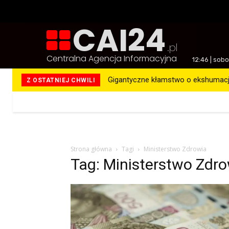
CAI24
.pl
Centralna Agencja Informacyjna
12:46 | sob
Gigantyczne kłamstwo o ekshumacja
Z OSTATNIEJ CHWILI
Więcej
Strona główna
Tagi
Ministerstwo Zdrowia
Tag: Ministerstwo Zdr