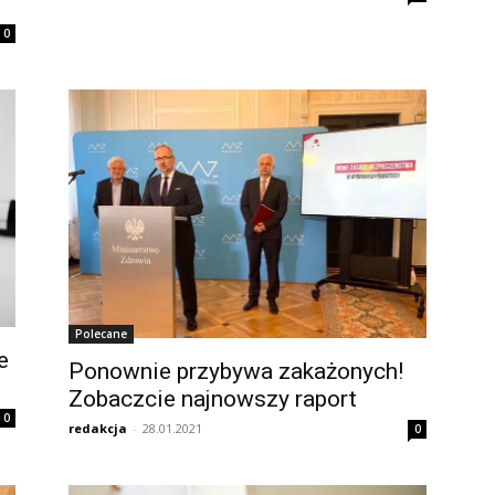
0
Polecane
e
Ponownie przybywa zakażonych!
Zobaczcie najnowszy raport
0
redakcja
-
28.01.2021
0