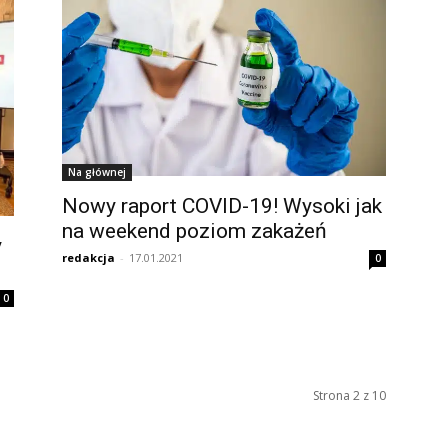
Na głównej
Nowy raport COVID-19! Wysoki jak
na weekend poziom zakażeń
y
redakcja
-
17.01.2021
0
0
Strona 2 z 10