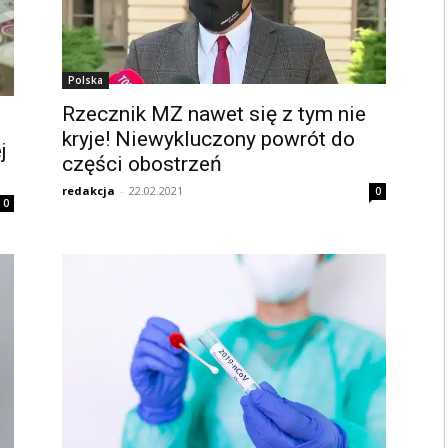
Polska
Rzecznik MZ nawet się z tym nie
kryje! Niewykluczony powrót do
j
części obostrzeń
redakcja
-
22.02.2021
0
0