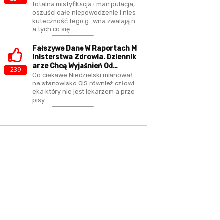
totalna mistyfikacja i manipulacja,
oszuści całe niepowodzenie i nies
kuteczność tego g...wna zwalają n
a tych co się…
Fałszywe Dane W Raportach M
Inisterstwa Zdrowia. Dziennik
Arze Chcą Wyjaśnień Od…
239
Co ciekawe Niedzielski mianował
na stanowisko GIS również człowi
eka który nie jest lekarzem a prze
pisy…