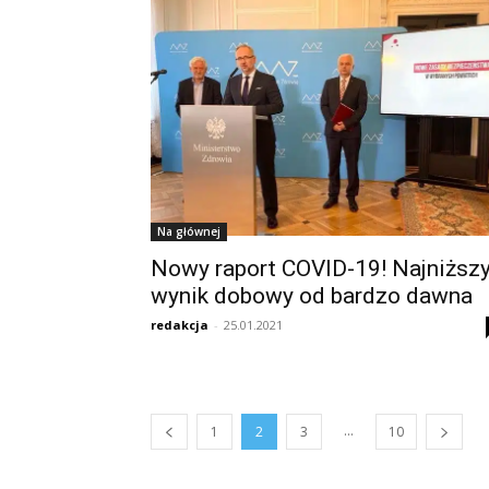
Na głównej
Nowy raport COVID-19! Najniższ
wynik dobowy od bardzo dawna
redakcja
-
25.01.2021
...
1
2
3
10