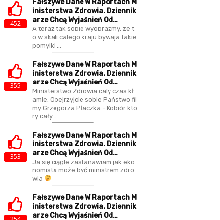
Fałszywe Dane W Raportach M
Inisterstwa Zdrowia. Dziennik
Arze Chcą Wyjaśnień Od…
452
A teraz tak sobie wyobrazmy, ze t
o w skali calego kraju bywaja takie
pomylki ...
Fałszywe Dane W Raportach M
Inisterstwa Zdrowia. Dziennik
Arze Chcą Wyjaśnień Od…
355
Ministerstwo Zdrowia caly czas kł
amie. Obejrzyjcie sobie Państwo fil
my Grzegorza Płaczka - Kobiór kto
ry cały…
Fałszywe Dane W Raportach M
Inisterstwa Zdrowia. Dziennik
Arze Chcą Wyjaśnień Od…
353
Ja się ciągle zastanawiam jak eko
nomista może być ministrem zdro
wia
Fałszywe Dane W Raportach M
Inisterstwa Zdrowia. Dziennik
Arze Chcą Wyjaśnień Od…
254