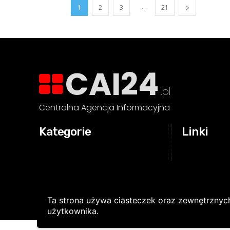
...
1
2
3
21
CAI24
.pl
Centralna Agencja Informacyjna
Kategorie
Linki
Ta strona używa ciasteczek oraz zewnętrznyc
użytkownika.