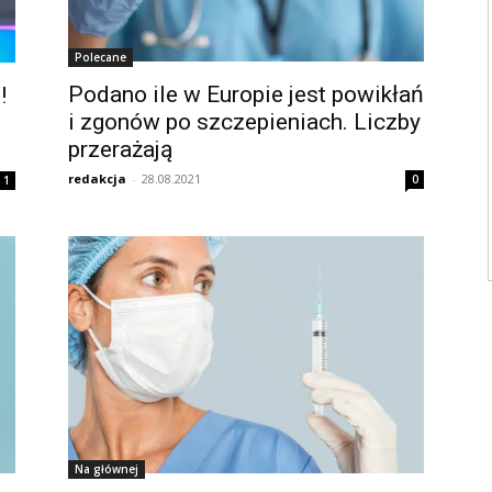
Polecane
Podano ile w Europie jest powikłań
!
i zgonów po szczepieniach. Liczby
przerażają
redakcja
-
28.08.2021
0
1
Na głównej