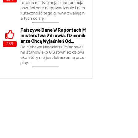
totalna mistyfikacja i manipulacja,
oszuści całe niepowodzenie i nies
kuteczność tego g...wna zwalają n
a tych co się…
Fałszywe Dane W Raportach M
Inisterstwa Zdrowia. Dziennik
Arze Chcą Wyjaśnień Od…
239
Co ciekawe Niedzielski mianował
na stanowisko GIS również człowi
eka który nie jest lekarzem a prze
pisy…