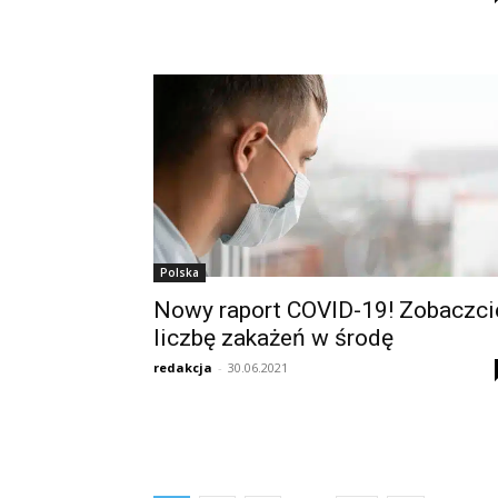
Polska
Nowy raport COVID-19! Zobaczci
liczbę zakażeń w środę
redakcja
-
30.06.2021