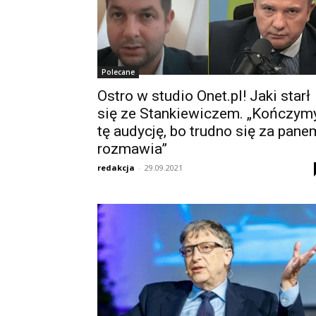
Polecane
Ostro w studio Onet.pl! Jaki starł
się ze Stankiewiczem. „Kończym
tę audycję, bo trudno się za pane
rozmawia”
redakcja
-
29.09.2021