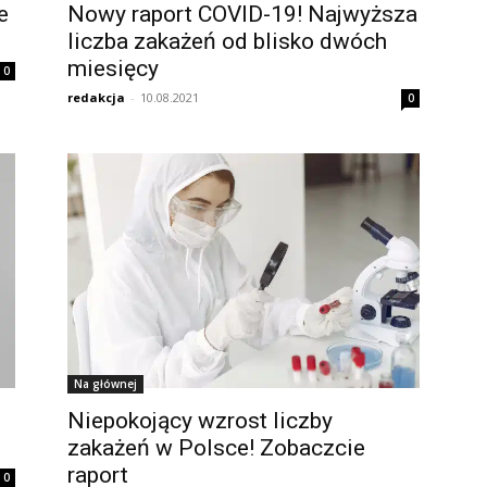
e
Nowy raport COVID-19! Najwyższa
liczba zakażeń od blisko dwóch
miesięcy
0
redakcja
-
10.08.2021
0
Na głównej
Niepokojący wzrost liczby
zakażeń w Polsce! Zobaczcie
raport
0