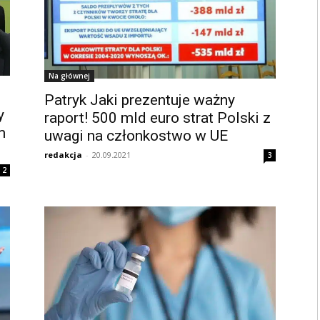
Na głównej
Patryk Jaki prezentuje ważny
y
raport! 500 mld euro strat Polski z
m
uwagi na członkostwo w UE
redakcja
-
20.09.2021
3
2