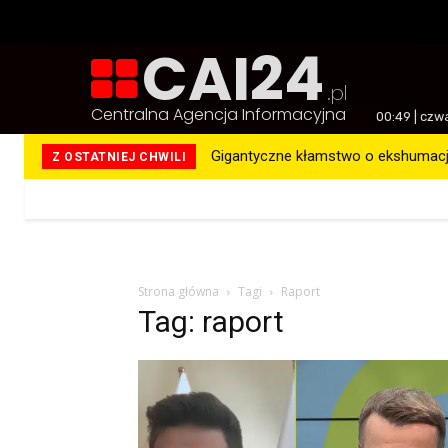
CAI24
.pl
Centralna Agencja Informacyjna
00:49 | czw
Gigantyczne kłamstwo o ekshumacja
Z OSTATNIEJ CHWILI
Więcej
Strona główna
Tagi
Raport
Tag: raport