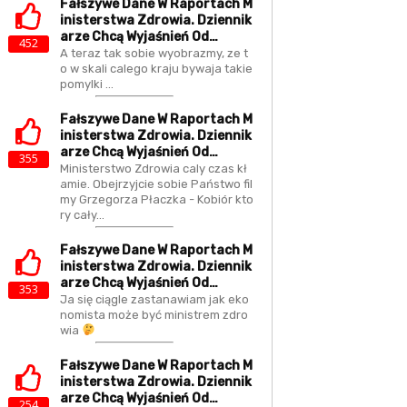
Fałszywe Dane W Raportach M
Inisterstwa Zdrowia. Dziennik
Arze Chcą Wyjaśnień Od…
452
A teraz tak sobie wyobrazmy, ze t
o w skali calego kraju bywaja takie
pomylki ...
Fałszywe Dane W Raportach M
Inisterstwa Zdrowia. Dziennik
Arze Chcą Wyjaśnień Od…
355
Ministerstwo Zdrowia caly czas kł
amie. Obejrzyjcie sobie Państwo fil
my Grzegorza Płaczka - Kobiór kto
ry cały…
Fałszywe Dane W Raportach M
Inisterstwa Zdrowia. Dziennik
Arze Chcą Wyjaśnień Od…
353
Ja się ciągle zastanawiam jak eko
nomista może być ministrem zdro
wia
Fałszywe Dane W Raportach M
Inisterstwa Zdrowia. Dziennik
Arze Chcą Wyjaśnień Od…
254