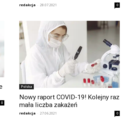
redakcja
-
28.07.2021
0
e
Polska
Nowy raport COVID-19! Kolejny raz
0
mała liczba zakażeń
redakcja
-
27.06.2021
0