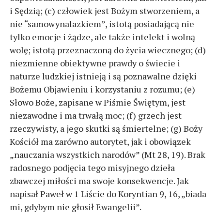
i Sędzią; (c) człowiek jest Bożym stworzeniem, a
nie “samowynalazkiem”, istotą posiadającą nie
tylko emocje i żądze, ale także intelekt i wolną
wolę; istotą przeznaczoną do życia wiecznego; (d)
niezmienne obiektywne prawdy o świecie i
naturze ludzkiej istnieją i są poznawalne dzięki
Bożemu Objawieniu i korzystaniu z rozumu; (e)
Słowo Boże, zapisane w Piśmie Świętym, jest
niezawodne i ma trwałą moc; (f) grzech jest
rzeczywisty, a jego skutki są śmiertelne; (g) Boży
Kościół ma zarówno autorytet, jak i obowiązek
„nauczania wszystkich narodów” (Mt 28, 19). Brak
radosnego podjęcia tego misyjnego dzieła
zbawczej miłości ma swoje konsekwencje. Jak
napisał Paweł w 1 Liście do Koryntian 9, 16, „biada
mi, gdybym nie głosił Ewangelii”.