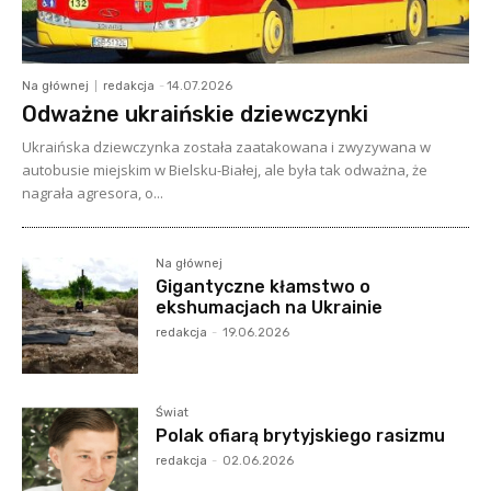
Na głównej
redakcja
-
14.07.2026
Odważne ukraińskie dziewczynki
Ukraińska dziewczynka została zaatakowana i zwyzywana w
autobusie miejskim w Bielsku-Białej, ale była tak odważna, że
nagrała agresora, o...
Na głównej
Gigantyczne kłamstwo o
ekshumacjach na Ukrainie
redakcja
-
19.06.2026
Świat
Polak ofiarą brytyjskiego rasizmu
redakcja
-
02.06.2026