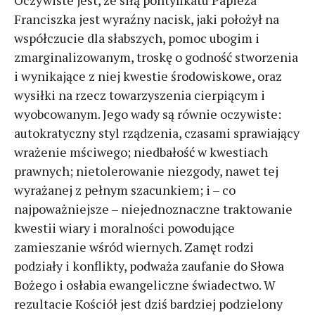
Oczywiste jest, że siłą pontyfikatu Papieża
Franciszka jest wyraźny nacisk, jaki położył na
współczucie dla słabszych, pomoc ubogim i
zmarginalizowanym, troskę o godność stworzenia
i wynikające z niej kwestie środowiskowe, oraz
wysiłki na rzecz towarzyszenia cierpiącym i
wyobcowanym. Jego wady są równie oczywiste:
autokratyczny styl rządzenia, czasami sprawiający
wrażenie mściwego; niedbałość w kwestiach
prawnych; nietolerowanie niezgody, nawet tej
wyrażanej z pełnym szacunkiem; i – co
najpoważniejsze – niejednoznaczne traktowanie
kwestii wiary i moralności powodujące
zamieszanie wśród wiernych. Zamęt rodzi
podziały i konflikty, podważa zaufanie do Słowa
Bożego i osłabia ewangeliczne świadectwo. W
rezultacie Kościół jest dziś bardziej podzielony