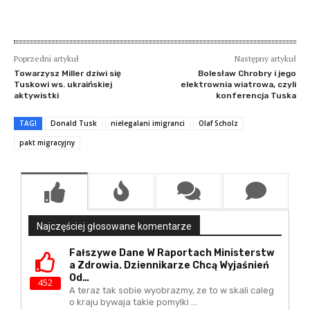
Poprzedni artykuł
Następny artykuł
Towarzysz Miller dziwi się
Bolesław Chrobry i jego
Tuskowi ws. ukraińskiej
elektrownia wiatrowa, czyli
aktywistki
konferencja Tuska
TAGI
Donald Tusk
nielegalani imigranci
Olaf Scholz
pakt migracyjny
Najczęściej głosowane komentarze
Fałszywe Dane W Raportach Ministerstw
A Zdrowia. Dziennikarze Chcą Wyjaśnień
Od…
452
A teraz tak sobie wyobrazmy, ze to w skali caleg
o kraju bywaja takie pomylki ...