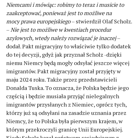
Niemcami i mówiąc: robimy to teraz i musicie to
zaakceptować, ponieważ jest to możliwe na
mocy prawa europejskiego
– stwierdził Olaf Scholz.
–
Nie jest to możliwe w kwestiach procedur
azylowych, wtedy należy rozwiązać je inaczej
–
dodał. Pakt migracyjny to właściwie tylko dodatek
do tej decyzji, gdyż jak przyznał Scholz -dzięki
niemu Niemcy będą mogły odsyłać jeszcze więcej
imigrantów. Pakt migracyjny został przyjęty w
maju 2024 roku. Także przez przedstawicieli
Donalda Tuska. To oznacza, że Polska będzie jego
częścią i będzie musiała przyjąć nielegalnych
imigrantów przysłanych z Niemiec, oprócz tych,
którzy już są odsyłani na zasadzie uznania przez
Niemcy, że to Polska była pierwszym krajem, w
którym przekroczyli granicę Unii Europejskiej.
Kiedy Scholz kazał państwom sąsiadującym z