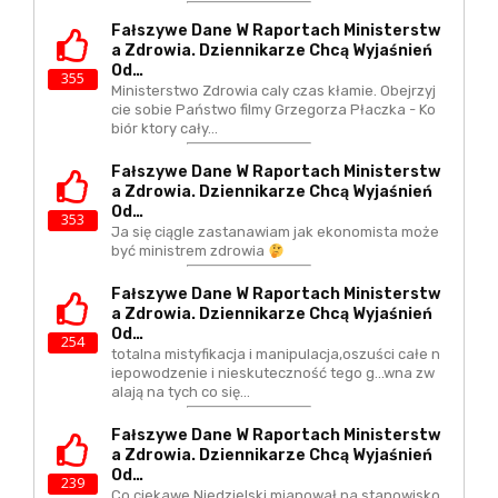
Fałszywe Dane W Raportach Ministerstw
A Zdrowia. Dziennikarze Chcą Wyjaśnień
Od…
355
Ministerstwo Zdrowia caly czas kłamie. Obejrzyj
cie sobie Państwo filmy Grzegorza Płaczka - Ko
biór ktory cały…
Fałszywe Dane W Raportach Ministerstw
A Zdrowia. Dziennikarze Chcą Wyjaśnień
Od…
353
Ja się ciągle zastanawiam jak ekonomista może
być ministrem zdrowia
Fałszywe Dane W Raportach Ministerstw
A Zdrowia. Dziennikarze Chcą Wyjaśnień
Od…
254
totalna mistyfikacja i manipulacja,oszuści całe n
iepowodzenie i nieskuteczność tego g...wna zw
alają na tych co się…
Fałszywe Dane W Raportach Ministerstw
A Zdrowia. Dziennikarze Chcą Wyjaśnień
Od…
239
Co ciekawe Niedzielski mianował na stanowisko