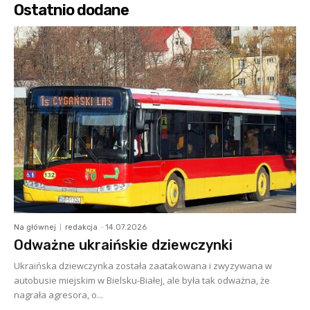
Ostatnio dodane
Na głównej
redakcja
-
14.07.2026
Odważne ukraińskie dziewczynki
Ukraińska dziewczynka została zaatakowana i zwyzywana w
autobusie miejskim w Bielsku-Białej, ale była tak odważna, że
nagrała agresora, o...