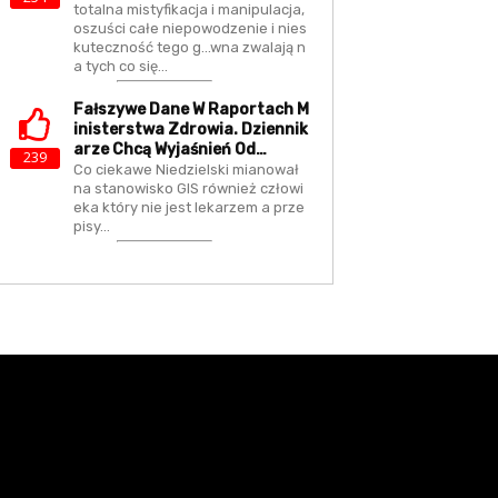
totalna mistyfikacja i manipulacja,
oszuści całe niepowodzenie i nies
kuteczność tego g...wna zwalają n
a tych co się…
Fałszywe Dane W Raportach M
Inisterstwa Zdrowia. Dziennik
Arze Chcą Wyjaśnień Od…
239
Co ciekawe Niedzielski mianował
na stanowisko GIS również człowi
eka który nie jest lekarzem a prze
pisy…