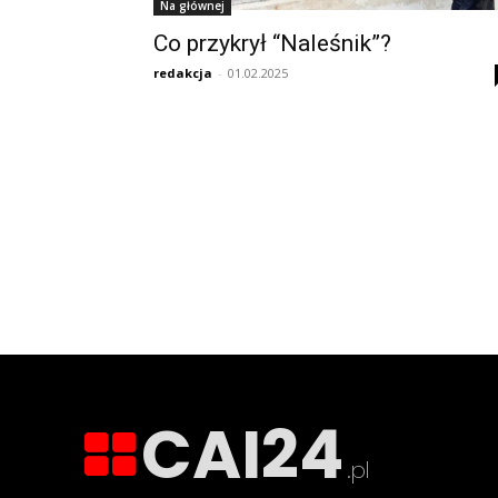
Na głównej
Co przykrył “Naleśnik”?
redakcja
-
01.02.2025
CAI24
.pl