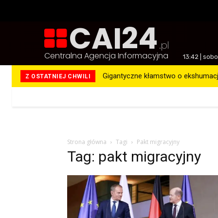
CAI24
.pl
Centralna Agencja Informacyjna
13:42 | sob
Gigantyczne kłamstwo o ekshumacja
Z OSTATNIEJ CHWILI
Więcej
Strona główna
Tagi
Pakt migracyjny
Tag: pakt migracyjny