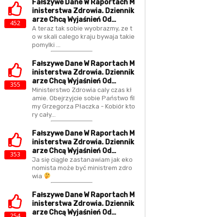
Fałszywe Dane W Raportach M
Inisterstwa Zdrowia. Dziennik
Arze Chcą Wyjaśnień Od…
452
A teraz tak sobie wyobrazmy, ze t
o w skali calego kraju bywaja takie
pomylki ...
Fałszywe Dane W Raportach M
Inisterstwa Zdrowia. Dziennik
Arze Chcą Wyjaśnień Od…
355
Ministerstwo Zdrowia caly czas kł
amie. Obejrzyjcie sobie Państwo fil
my Grzegorza Płaczka - Kobiór kto
ry cały…
Fałszywe Dane W Raportach M
Inisterstwa Zdrowia. Dziennik
Arze Chcą Wyjaśnień Od…
353
Ja się ciągle zastanawiam jak eko
nomista może być ministrem zdro
wia
Fałszywe Dane W Raportach M
Inisterstwa Zdrowia. Dziennik
Arze Chcą Wyjaśnień Od…
254