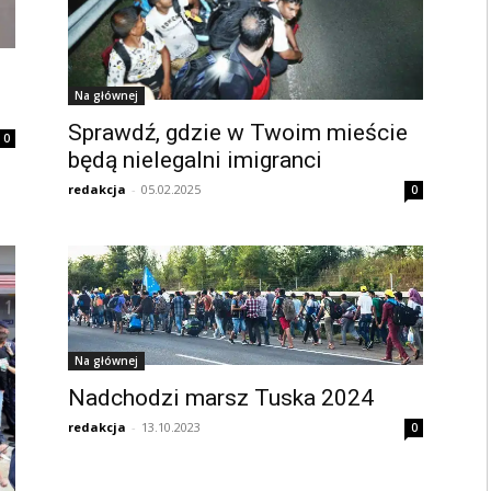
Na głównej
Sprawdź, gdzie w Twoim mieście
0
będą nielegalni imigranci
redakcja
-
05.02.2025
0
Na głównej
Nadchodzi marsz Tuska 2024
redakcja
-
13.10.2023
0