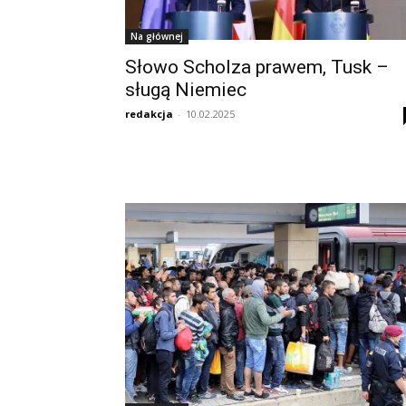
Na głównej
Słowo Scholza prawem, Tusk –
sługą Niemiec
redakcja
-
10.02.2025