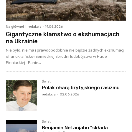
Na głównej
redakcja
-
19.06.2026
Gigantyczne kłamstwo o ekshumacjach
na Ukrainie
Nie było, nie ma i prawdopodobnie nie będzie żadnych ekshumacji
ofiar ukraińsko-niemieckiej zbrodni ludobójstwa w Hucie
Pieniackiej - Panie...
Świat
Polak ofiarą brytyjskiego rasizmu
redakcja
-
02.06.2026
Świat
Benjamin Netanjahu “składa