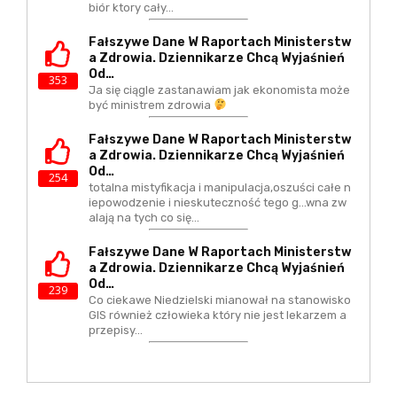
biór ktory cały…
Fałszywe Dane W Raportach Ministerstw
A Zdrowia. Dziennikarze Chcą Wyjaśnień
Od…
353
Ja się ciągle zastanawiam jak ekonomista może
być ministrem zdrowia
Fałszywe Dane W Raportach Ministerstw
A Zdrowia. Dziennikarze Chcą Wyjaśnień
Od…
254
totalna mistyfikacja i manipulacja,oszuści całe n
iepowodzenie i nieskuteczność tego g...wna zw
alają na tych co się…
Fałszywe Dane W Raportach Ministerstw
A Zdrowia. Dziennikarze Chcą Wyjaśnień
Od…
239
Co ciekawe Niedzielski mianował na stanowisko
GIS również człowieka który nie jest lekarzem a
przepisy…