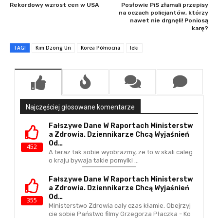
Rekordowy wzrost cen w USA
Posłowie PiS złamali przepisy
na oczach policjantów, którzy
nawet nie drgnęli! Poniosą
karę?
TAGI
Kim Dzong Un
Korea Północna
leki
Najczęściej głosowane komentarze
Fałszywe Dane W Raportach Ministerstw
A Zdrowia. Dziennikarze Chcą Wyjaśnień
Od…
452
A teraz tak sobie wyobrazmy, ze to w skali caleg
o kraju bywaja takie pomylki ...
Fałszywe Dane W Raportach Ministerstw
A Zdrowia. Dziennikarze Chcą Wyjaśnień
Od…
355
Ministerstwo Zdrowia caly czas kłamie. Obejrzyj
cie sobie Państwo filmy Grzegorza Płaczka - Ko