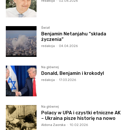
redakcja
-
02.06.2026
Świat
Benjamin Netanjahu “składa
życzenia”
redakcja
-
04.04.2026
Na głównej
Donald, Benjamin i krokodyl
redakcja
-
17.03.2026
Na głównej
Polacy w UPA i czystki etniczne AK
– Ukraina pisze historię na nowo
Aldona Zaorska
-
10.02.2026