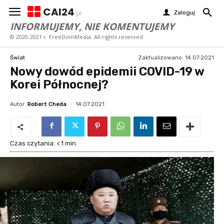
CAI24
Zaloguj
pl
INFORMUJEMY, NIE KOMENTUJEMY
© 2020-2021 r. FreeDomMedia. All rights reserved.
Zaktualizowano:
14.07.2021
Świat
Nowy dowód epidemii COVID-19 w
Korei Północnej?
Autor
Robert Cheda
14.07.2021
Czas czytania:
< 1
min.