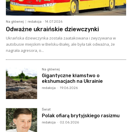
Na głównej
redakcja
-
14.07.2026
Odważne ukraińskie dziewczynki
Ukraińska dziewczynka została zaatakowana i zwyzywana w
autobusie miejskim w Bielsku-Białej, ale była tak odważna, że
nagrała agresora, o...
Na głównej
Gigantyczne kłamstwo o
ekshumacjach na Ukrainie
redakcja
-
19.06.2026
Świat
Polak ofiarą brytyjskiego rasizmu
redakcja
-
02.06.2026