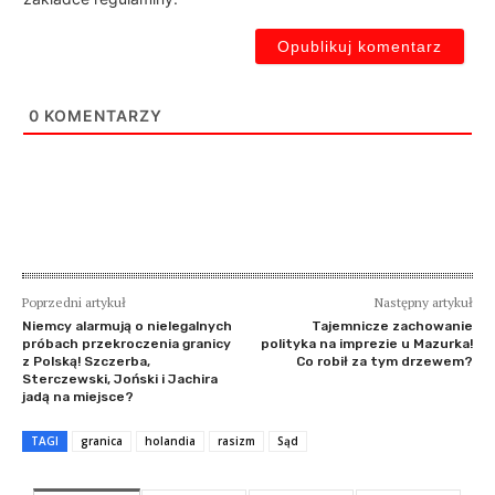
0
KOMENTARZY
Poprzedni artykuł
Następny artykuł
Niemcy alarmują o nielegalnych
Tajemnicze zachowanie
próbach przekroczenia granicy
polityka na imprezie u Mazurka!
z Polską! Szczerba,
Co robił za tym drzewem?
Sterczewski, Joński i Jachira
jadą na miejsce?
TAGI
granica
holandia
rasizm
Sąd