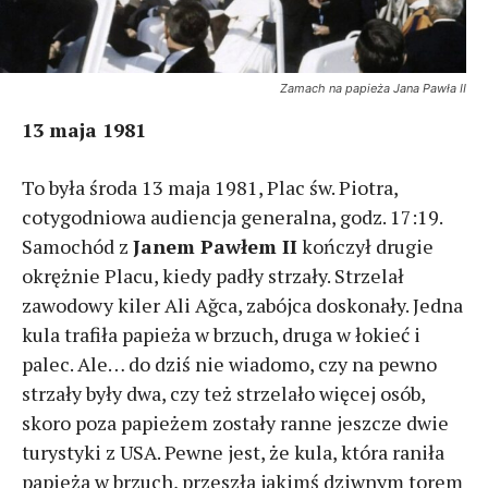
Zamach na papieża Jana Pawła II
13 maja 1981
To była środa 13 maja 1981, Plac św. Piotra,
cotygodniowa audiencja generalna, godz. 17:19.
Samochód z
Janem Pawłem II
kończył drugie
okrężnie Placu, kiedy padły strzały. Strzelał
zawodowy kiler Ali Ağca, zabójca doskonały. Jedna
kula trafiła papieża w brzuch, druga w łokieć i
palec. Ale… do dziś nie wiadomo, czy na pewno
strzały były dwa, czy też strzelało więcej osób,
skoro poza papieżem zostały ranne jeszcze dwie
turystyki z USA. Pewne jest, że kula, która raniła
papieża w brzuch, przeszła jakimś dziwnym torem