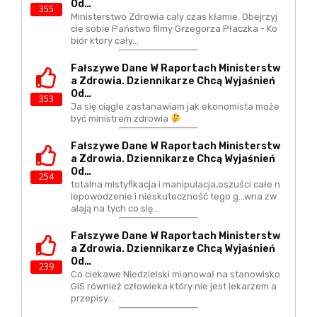
Od…
355
Ministerstwo Zdrowia caly czas kłamie. Obejrzyj
cie sobie Państwo filmy Grzegorza Płaczka - Ko
biór ktory cały…
Fałszywe Dane W Raportach Ministerstw
A Zdrowia. Dziennikarze Chcą Wyjaśnień
Od…
353
Ja się ciągle zastanawiam jak ekonomista może
być ministrem zdrowia
Fałszywe Dane W Raportach Ministerstw
A Zdrowia. Dziennikarze Chcą Wyjaśnień
Od…
254
totalna mistyfikacja i manipulacja,oszuści całe n
iepowodzenie i nieskuteczność tego g...wna zw
alają na tych co się…
Fałszywe Dane W Raportach Ministerstw
A Zdrowia. Dziennikarze Chcą Wyjaśnień
Od…
239
Co ciekawe Niedzielski mianował na stanowisko
GIS również człowieka który nie jest lekarzem a
przepisy…