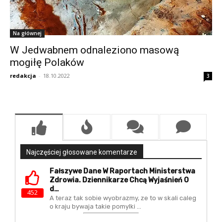
Na głównej
W Jedwabnem odnaleziono masową
mogiłę Polaków
redakcja
-
18.10.2022
3
Najczęściej głosowane komentarze
Fałszywe Dane W Raportach Ministerstwa
Zdrowia. Dziennikarze Chcą Wyjaśnień O
D…
452
A teraz tak sobie wyobrazmy, ze to w skali caleg
o kraju bywaja takie pomylki ...