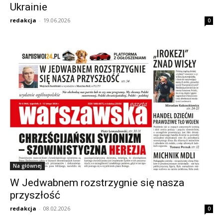
Ukrainie
redakcja
-
19.06.2026
0
Na głównej
W Jedwabnem rozstrzygnie się nasza
przyszłość
redakcja
-
08.02.2026
0