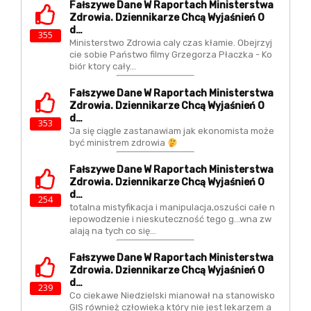
Fałszywe Dane W Raportach Ministerstwa
Zdrowia. Dziennikarze Chcą Wyjaśnień O
D…
355
Ministerstwo Zdrowia caly czas kłamie. Obejrzyj
cie sobie Państwo filmy Grzegorza Płaczka - Ko
biór ktory cały…
Fałszywe Dane W Raportach Ministerstwa
Zdrowia. Dziennikarze Chcą Wyjaśnień O
D…
353
Ja się ciągle zastanawiam jak ekonomista może
być ministrem zdrowia
Fałszywe Dane W Raportach Ministerstwa
Zdrowia. Dziennikarze Chcą Wyjaśnień O
D…
254
totalna mistyfikacja i manipulacja,oszuści całe n
iepowodzenie i nieskuteczność tego g...wna zw
alają na tych co się…
Fałszywe Dane W Raportach Ministerstwa
Zdrowia. Dziennikarze Chcą Wyjaśnień O
D…
239
Co ciekawe Niedzielski mianował na stanowisko
GIS również człowieka który nie jest lekarzem a