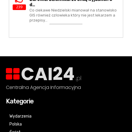
D…
239
Co ciekawe Niedzielski mianował na stanowisko
GIS również człowieka który nie jest lekarzem a
przepisy…
CAI24
.pl
Centralna Agencja Informacyjna
Kategorie
Wydarzenia
Polska