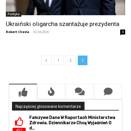
Polityka
Ukraiński oligarcha szantażuje prezydenta
Robert Cheda
-
02.04.2020
0
1
2
3
Najczęściej głosowane komentarze
Fałszywe Dane W Raportach Ministerstwa
Zdrowia. Dziennikarze Chcą Wyjaśnień O
D…
452