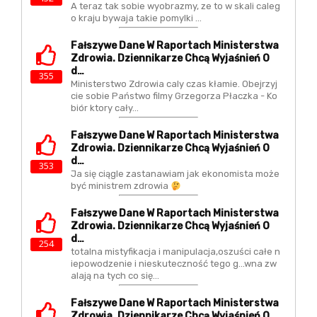
A teraz tak sobie wyobrazmy, ze to w skali caleg
o kraju bywaja takie pomylki ...
Fałszywe Dane W Raportach Ministerstwa
Zdrowia. Dziennikarze Chcą Wyjaśnień O
D…
355
Ministerstwo Zdrowia caly czas kłamie. Obejrzyj
cie sobie Państwo filmy Grzegorza Płaczka - Ko
biór ktory cały…
Fałszywe Dane W Raportach Ministerstwa
Zdrowia. Dziennikarze Chcą Wyjaśnień O
D…
353
Ja się ciągle zastanawiam jak ekonomista może
być ministrem zdrowia
Fałszywe Dane W Raportach Ministerstwa
Zdrowia. Dziennikarze Chcą Wyjaśnień O
D…
254
totalna mistyfikacja i manipulacja,oszuści całe n
iepowodzenie i nieskuteczność tego g...wna zw
alają na tych co się…
Fałszywe Dane W Raportach Ministerstwa
Zdrowia. Dziennikarze Chcą Wyjaśnień O