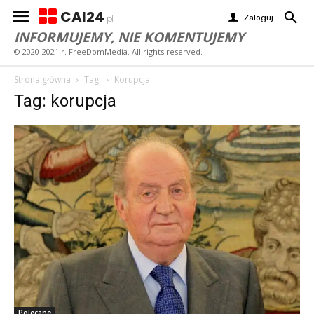
CAI24
Zaloguj
pl
INFORMUJEMY, NIE KOMENTUJEMY
© 2020-2021 r. FreeDomMedia. All rights reserved.
Strona główna
Tagi
Korupcja
Tag: korupcja
Polecane