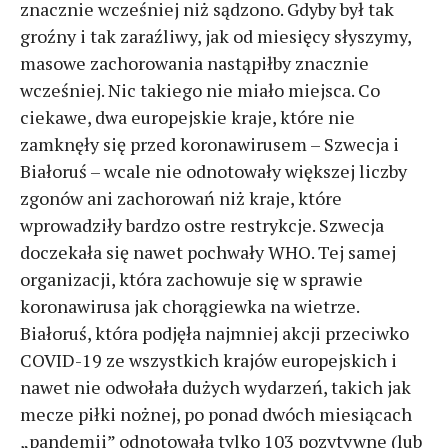
znacznie wcześniej niż sądzono. Gdyby był tak
groźny i tak zaraźliwy, jak od miesięcy słyszymy,
masowe zachorowania nastąpiłby znacznie
wcześniej. Nic takiego nie miało miejsca. Co
ciekawe, dwa europejskie kraje, które nie
zamknęły się przed koronawirusem – Szwecja i
Białoruś – wcale nie odnotowały większej liczby
zgonów ani zachorowań niż kraje, które
wprowadziły bardzo ostre restrykcje. Szwecja
doczekała się nawet pochwały WHO. Tej samej
organizacji, która zachowuje się w sprawie
koronawirusa jak chorągiewka na wietrze.
Białoruś, która podjęła najmniej akcji przeciwko
COVID-19 ze wszystkich krajów europejskich i
nawet nie odwołała dużych wydarzeń, takich jak
mecze piłki nożnej, po ponad dwóch miesiącach
„pandemii” odnotowała tylko 103 pozytywne (lub