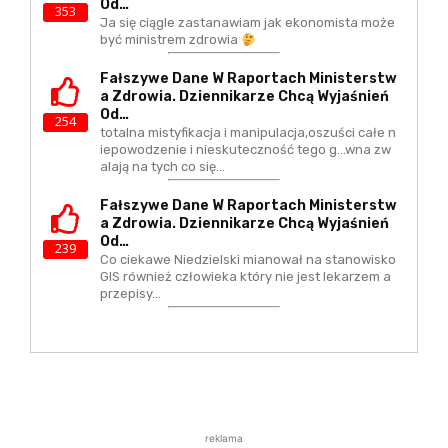
Od…
353
Ja się ciągle zastanawiam jak ekonomista może
być ministrem zdrowia
Fałszywe Dane W Raportach Ministerstw
A Zdrowia. Dziennikarze Chcą Wyjaśnień
Od…
254
totalna mistyfikacja i manipulacja,oszuści całe n
iepowodzenie i nieskuteczność tego g...wna zw
alają na tych co się…
Fałszywe Dane W Raportach Ministerstw
A Zdrowia. Dziennikarze Chcą Wyjaśnień
Od…
239
Co ciekawe Niedzielski mianował na stanowisko
GIS również człowieka który nie jest lekarzem a
przepisy…
reklama