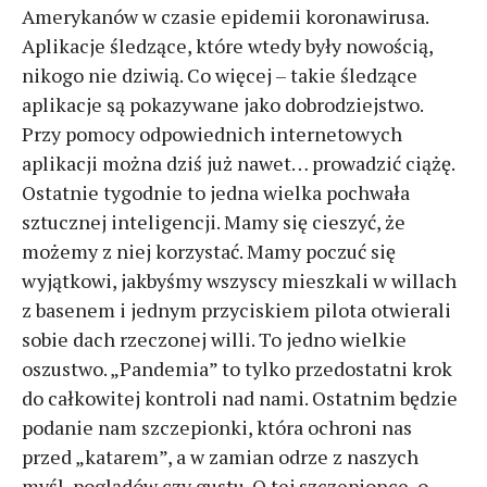
Amerykanów w czasie epidemii koronawirusa.
Aplikacje śledzące, które wtedy były nowością,
nikogo nie dziwią. Co więcej – takie śledzące
aplikacje są pokazywane jako dobrodziejstwo.
Przy pomocy odpowiednich internetowych
aplikacji można dziś już nawet… prowadzić ciążę.
Ostatnie tygodnie to jedna wielka pochwała
sztucznej inteligencji. Mamy się cieszyć, że
możemy z niej korzystać. Mamy poczuć się
wyjątkowi, jakbyśmy wszyscy mieszkali w willach
z basenem i jednym przyciskiem pilota otwierali
sobie dach rzeczonej willi. To jedno wielkie
oszustwo. „Pandemia” to tylko przedostatni krok
do całkowitej kontroli nad nami. Ostatnim będzie
podanie nam szczepionki, która ochroni nas
przed „katarem”, a w zamian odrze z naszych
myśl, poglądów czy gustu. O tej szczepionce, o