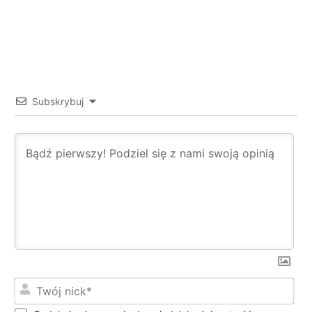
Subskrybuj
Twó
nic