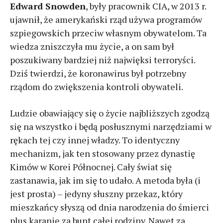
Edward Snowden
, były pracownik CIA, w 2013 r.
ujawnił, że amerykański rząd używa programów
szpiegowskich przeciw własnym obywatelom. Ta
wiedza zniszczyła mu życie, a on sam był
poszukiwany bardziej niż najwięksi terroryści.
Dziś twierdzi, że koronawirus był potrzebny
rządom do zwiększenia kontroli obywateli.
Ludzie obawiający się o życie najbliższych zgodzą
się na wszystko i będą posłusznymi narzędziami w
rękach tej czy innej władzy. To identyczny
mechanizm, jak ten stosowany przez dynastię
Kimów w Korei Północnej. Cały świat się
zastanawia, jak im się to udało. A metoda była (i
jest prosta) – jedyny słuszny przekaz, który
mieszkańcy słyszą od dnia narodzenia do śmierci
plus karanie za bunt całej rodziny. Nawet za