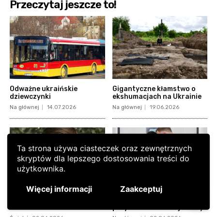
Przeczytaj jeszcze to!
Odważne ukraińskie
Gigantyczne kłamstwo o
dziewczynki
ekshumacjach na Ukrainie
Na głównej
14.07.2026
Na głównej
19.06.2026
Ta strona używa ciasteczek oraz zewnętrznych
skryptów dla lepszego dostosowania treści do
użytkownika.
Więcej informacji
Zaakceptuj
Polak ofiarą brytyjskiego
Czesia ze wsi Kuty i
rasizmu
przytulanki Andrzeja Dudy