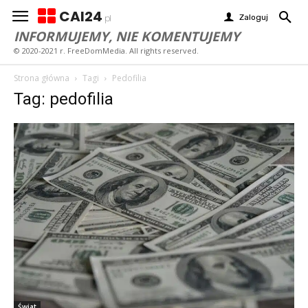
CAI24
Zaloguj
pl
INFORMUJEMY, NIE KOMENTUJEMY
© 2020-2021 r. FreeDomMedia. All rights reserved.
Strona główna
Tagi
Pedofilia
Tag: pedofilia
Świat