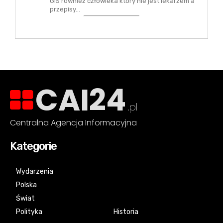
GIS również człowieka który nie jest lekarzem a
przepisy…
CAI24
.pl
Centralna Agencja Informacyjna
Kategorie
Wydarzenia
Polska
Świat
Polityka
Historia