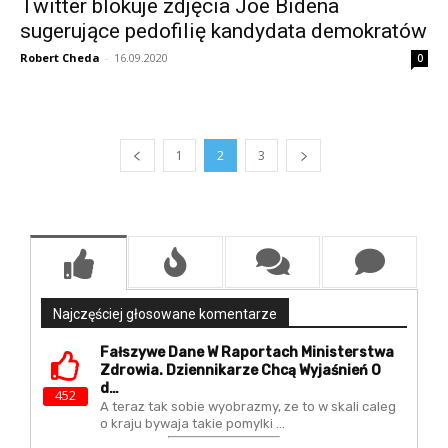
Twitter blokuje zdjęcia Joe Bidena
sugerujące pedofilię kandydata demokratów
Robert Cheda
-
16.09.2020
0
1
2
3
Najczęściej głosowane komentarze
Fałszywe Dane W Raportach Ministerstwa
Zdrowia. Dziennikarze Chcą Wyjaśnień O
D…
452
A teraz tak sobie wyobrazmy, ze to w skali caleg
o kraju bywaja takie pomylki ...