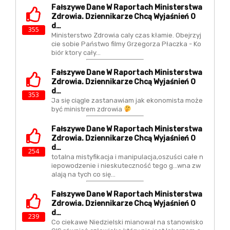
Fałszywe Dane W Raportach Ministerstwa
Zdrowia. Dziennikarze Chcą Wyjaśnień O
D…
355
Ministerstwo Zdrowia caly czas kłamie. Obejrzyj
cie sobie Państwo filmy Grzegorza Płaczka - Ko
biór ktory cały…
Fałszywe Dane W Raportach Ministerstwa
Zdrowia. Dziennikarze Chcą Wyjaśnień O
D…
353
Ja się ciągle zastanawiam jak ekonomista może
być ministrem zdrowia
Fałszywe Dane W Raportach Ministerstwa
Zdrowia. Dziennikarze Chcą Wyjaśnień O
D…
254
totalna mistyfikacja i manipulacja,oszuści całe n
iepowodzenie i nieskuteczność tego g...wna zw
alają na tych co się…
Fałszywe Dane W Raportach Ministerstwa
Zdrowia. Dziennikarze Chcą Wyjaśnień O
D…
239
Co ciekawe Niedzielski mianował na stanowisko