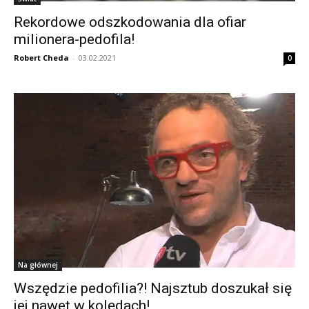
Rekordowe odszkodowania dla ofiar
milionera-pedofila!
Robert Cheda
-
03.02.2021
0
Na głównej
Wszędzie pedofilia?! Najsztub doszukał się
jej nawet w kolędach!