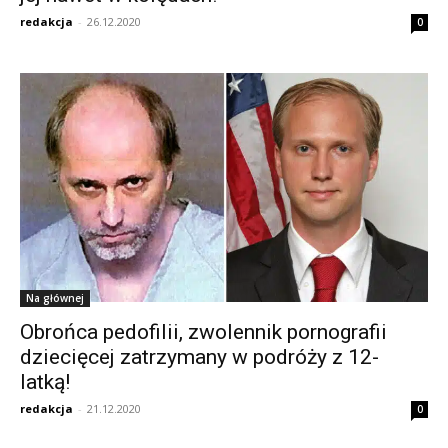
redakcja
-
26.12.2020
0
Na głównej
Obrońca pedofilii, zwolennik pornografii
dziecięcej zatrzymany w podróży z 12-
latką!
redakcja
-
21.12.2020
0